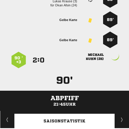
  
für
  
89’
Gelbe Karte
89’
Gelbe Karte

90 ’
:


 
+3
90'
ABPFIFF
21:45UHR
ANZEIGE
SAISONSTATISTIK