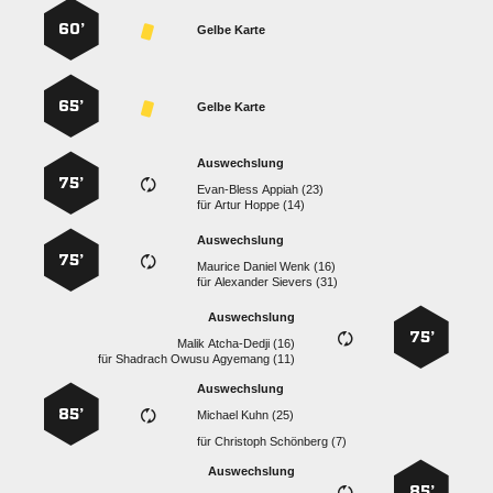
60’
Gelbe Karte
65’
Gelbe Karte
Auswechslung
75’
  
für
  
Auswechslung
75’
   
für
  
Auswechslung
75’
  
für
   
Auswechslung
85’
  
für
  
Auswechslung
85’