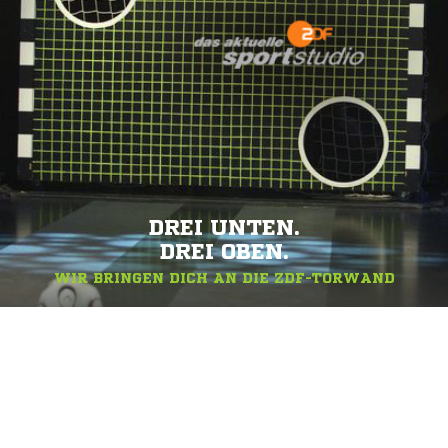
DREI UNTEN.
DREI OBEN.
WIR BRINGEN DICH AN DIE ZDF-TORWAND