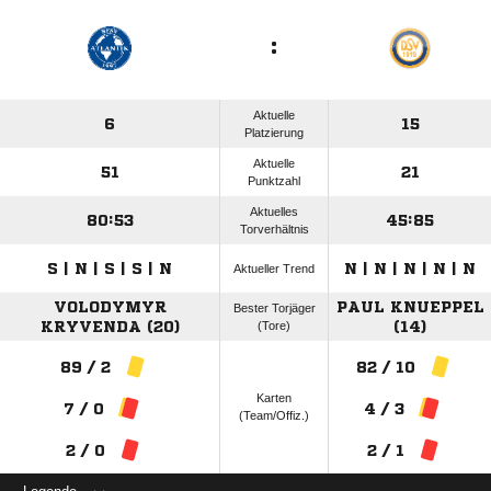
:
Aktuelle
6
15
Platzierung
Aktuelle
51
21
Punktzahl
Aktuelles
80:53
45:85
Torverhältnis
S | N | S | S | N
N | N | N | N | N
Aktueller Trend
VOLODYMYR
PAUL KNUEPPEL
Bester Torjäger
KRYVENDA (20)
(Tore)
(14)
89 / 2
82 / 10
Karten
7 / 0
4 / 3
(Team/Offiz.)
2 / 0
2 / 1