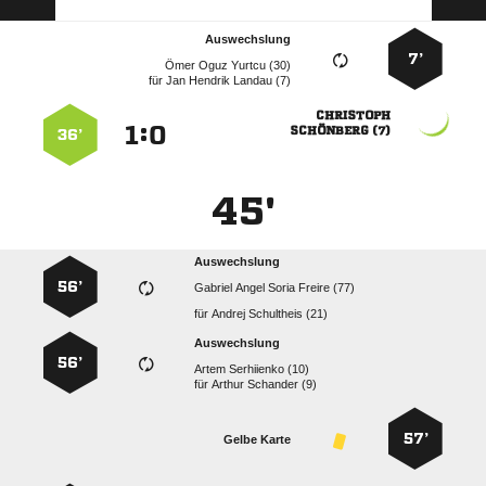
Auswechslung
7’
   
für
   

:


 
36’
45'
Auswechslung
56’
    
für
  
Auswechslung
56’
  
für
  
57’
Gelbe Karte