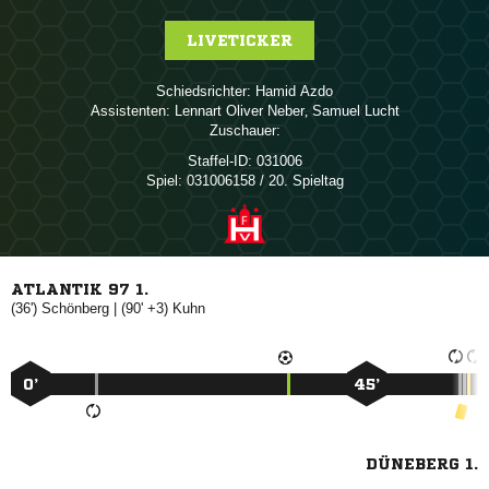
LIVETICKER
Schiedsrichter:
 
Assistenten:
  
,  
Zuschauer:
Staffel-ID:
031006
Spiel:
031006158 / 20. Spieltag
ATLANTIK 97 1.
(36')

| (90' +3)

0’
45’
DÜNEBERG 1.