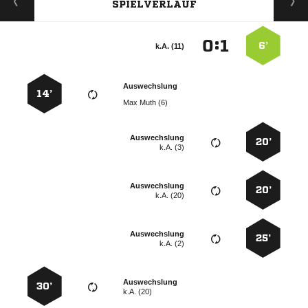
SPIELVERLAUF
:


6’
k.A. (11)
Auswechslung
14’
  
Auswechslung
20’
k.A. (3)
Auswechslung
20’
k.A. (20)
Auswechslung
25’
k.A. (2)
Auswechslung
30’
k.A. (20)