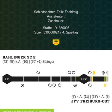
Schiedsrichter:
 
Assistenten:
Zuschauer:
Staffel-ID:
330008
Spiel:
330008024 / 4. Spieltag
BAHLINGER SC 2
(43', 45') k.A. (10) | (70' +1)

0’
35’
(6') k.A. (11) | (33') k.A. (8)
JFV FREIBURG-OST