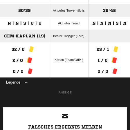
50:39
39:45
Aktuelles Torverhältnis
N | N | S | U | U
N | N | N | S | N
Aktueller Trend
CEM KAPLAN (19)
Bester Torjäger (Tore)
32 / 0
23 / 1
Karten (Team/Offiz.)
2 / 0
1 / 0
0 / 0
0 / 0
Legende
ANZEIGE
FALSCHES ERGEBNIS MELDEN