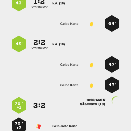
:


43’
k.A. (10)
Strafstoßtor
44’
Gelbe Karte
:


45’
k.A. (10)
Strafstoßtor
47’
Gelbe Karte
47’
Gelbe Karte

70 ’
:


 
+1
70 ’
Gelb-Rote Karte
+2