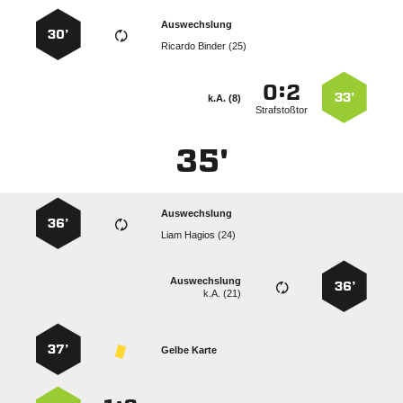
Auswechslung
30’
  
:


33’
k.A. (8)
Strafstoßtor
35'
Auswechslung
36’
  
Auswechslung
36’
k.A. (21)
37’
Gelbe Karte