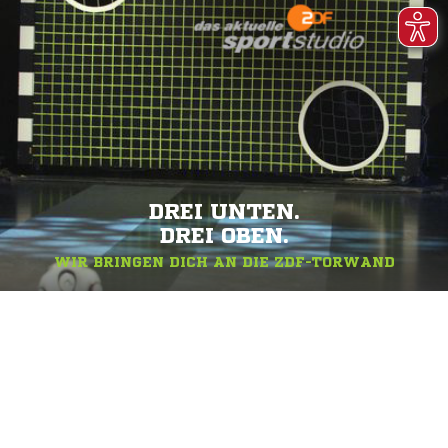
DREI UNTEN.
DREI OBEN.
WIR BRINGEN DICH AN DIE ZDF-TORWAND