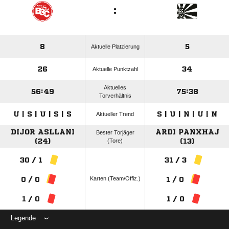
:
8
5
Aktuelle Platzierung
26
34
Aktuelle Punktzahl
Aktuelles
56:49
75:38
Torverhältnis
U | S | U | S | S
S | U | N | U | N
Aktueller Trend
DIJOR ASLLANI
ARDI PANXHAJ
Bester Torjäger
(24)
(Tore)
(13)
30 / 1
31 / 3
Karten (Team/Offiz.)
0 / 0
1 / 0
1 / 0
1 / 0
Legende