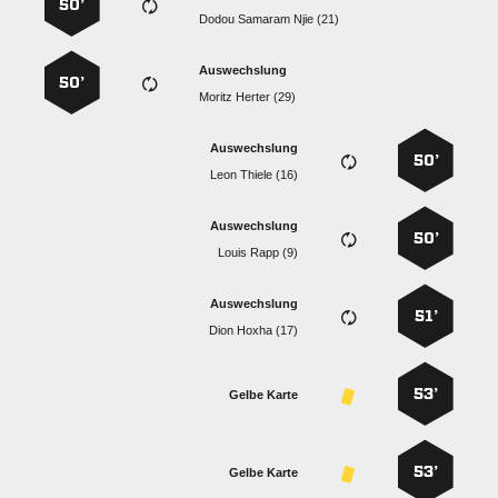
50’
   
Auswechslung
50’
  
Auswechslung
50’
  
Auswechslung
50’
  
Auswechslung
51’
  
53’
Gelbe Karte
53’
Gelbe Karte