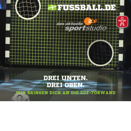
DREI UNTEN.
DREI OBEN.
WIR BRINGEN DICH AN DIE ZDF-TORWAND