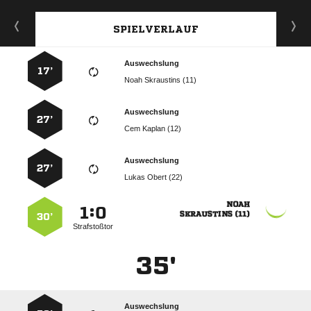
SPIELVERLAUF
Auswechslung
17’
  
Auswechslung
27’
  
Auswechslung
27’
  

:


 
30’
Strafstoßtor
35'
Auswechslung