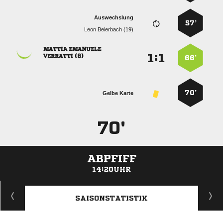
Auswechslung
57’
  
 
:


 
66’
70’
Gelbe Karte
70'
ABPFIFF
14:20UHR
ANZEIGE
SAISONSTATISTIK