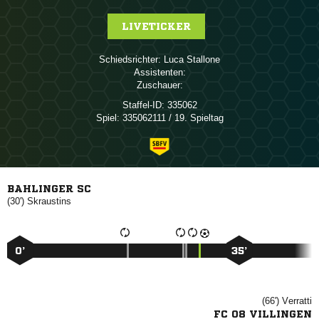
LIVETICKER
Schiedsrichter:
 
Assistenten:
Zuschauer:
Staffel-ID:
335062
Spiel:
335062111 / 19. Spieltag
BAHLINGER SC
(30')

0’
35’
(66')

FC 08 VILLINGEN