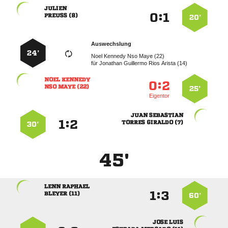

:


 
20’
Auswechslung
24’
    
für
    
 
:


  
25’
Eigentor
 
:


  
30’
45'
 
:


 
60’
 