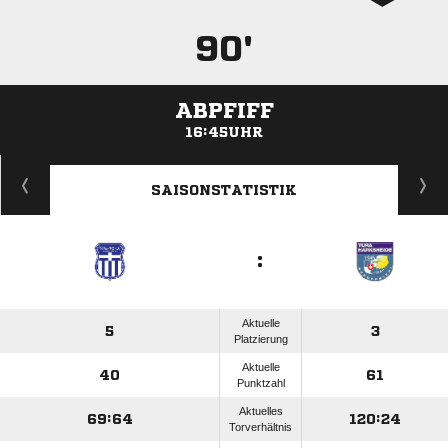
90'
ABPFIFF
16:45UHR
ANZEIGE
SAISONSTATISTIK
:
Aktuelle
5
3
Platzierung
Aktuelle
40
61
Punktzahl
Aktuelles
69:64
120:24
Torverhältnis