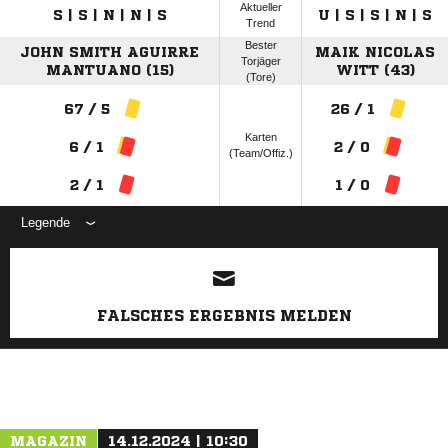
Aktueller
S | S | N | N | S
U | S | S | N | S
Trend
Bester
JOHN SMITH AGUIRRE
MAIK NICOLAS
Torjäger
MANTUANO (15)
WITT (43)
(Tore)
67 / 5
26 / 1
Karten
6 / 1
2 / 0
(Team/Offiz.)
2 / 1
1 / 0
Legende
ANZEIGE
FALSCHES ERGEBNIS MELDEN
MAGAZIN
14.12.2024 | 10:30