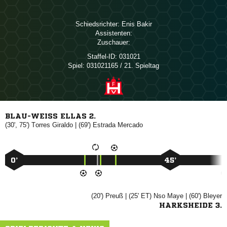
Schiedsrichter:
 
Assistenten:
Zuschauer:
Staffel-ID:
031021
Spiel:
031021165 / 21. Spieltag
BLAU-WEISS ELLAS 2.
(30', 75')
 
| (69')
 
0’
45’
(20')

| (25' ET)
 
| (60')

HARKSHEIDE 3.