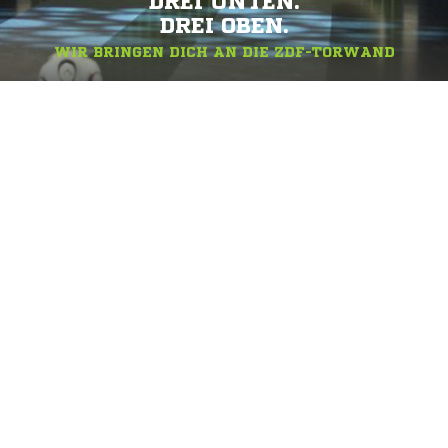
DREI UNTEN.
DREI OBEN.
WIR BRINGEN DICH AN DIE ZDF-TORWAND