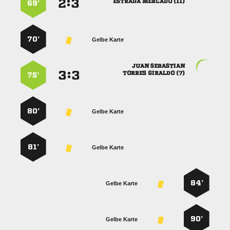
:


  
69’
70’
Gelbe Karte
 
:


  
75’
80’
Gelbe Karte
81’
Gelbe Karte
84’
Gelbe Karte
90’
Gelbe Karte