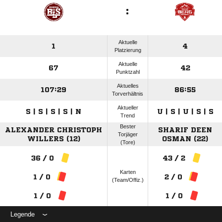
:
Aktuelle
1
4
Platzierung
Aktuelle
67
42
Punktzahl
Aktuelles
107:29
86:55
Torverhältnis
Aktueller
S | S | S | S | N
U | S | U | S | S
Trend
Bester
ALEXANDER CHRISTOPH
SHARIF DEEN
Torjäger
WILLERS (12)
OSMAN (22)
(Tore)
36 / 0
43 / 2
Karten
1 / 0
2 / 0
(Team/Offiz.)
1 / 0
1 / 0
Legende