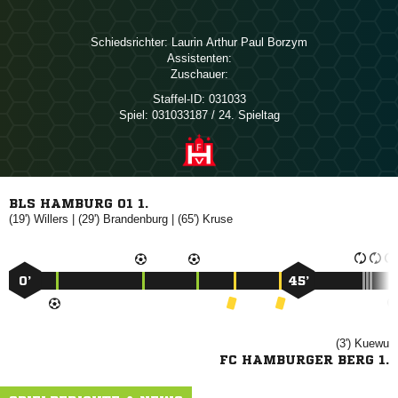
Schiedsrichter:
   
Assistenten:
Zuschauer:
Staffel-ID:
031033
Spiel:
031033187 / 24. Spieltag
BLS HAMBURG 01 1.
(19')

| (29')

| (65')

0’
45’
(3')

FC HAMBURGER BERG 1.