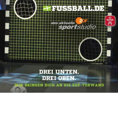
DREI UNTEN.
DREI OBEN.
WIR BRINGEN DICH AN DIE ZDF-TORWAND