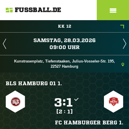
FUSSBALL.DE
KK 12
 
 
Kunstrasenplatz, Tiefenstaaken, Julius-Vosseler-Str. 195,
22527 Hamburg
BLS HAMBURG 01 1.

:

[2 : 1]
FC HAMBURGER BERG 1.