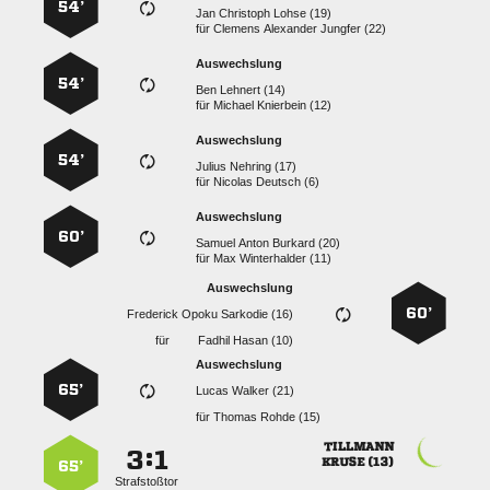
54’
   
für
   
Auswechslung
54’
  
für
  
Auswechslung
54’
  
für
  
Auswechslung
60’
   
für
  
Auswechslung
60’
   
für
  
Auswechslung
65’
  
für
  

:


 
65’
Strafstoßtor