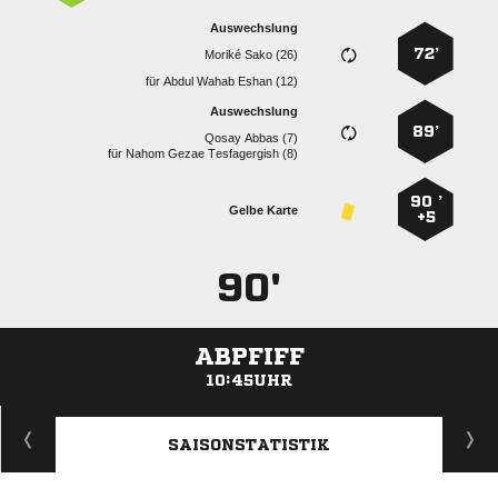
Auswechslung
72’
  
für
   
Auswechslung
89’
  
für
   
90 ’
Gelbe Karte
+5
90'
ABPFIFF
10:45UHR
ANZEIGE
SAISONSTATISTIK