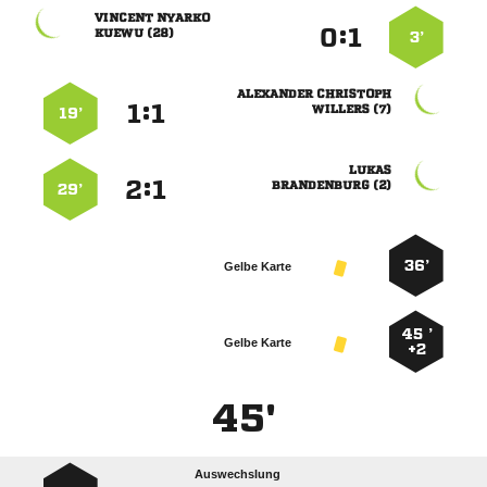
 
:


 
3’
 
:


 
19’

:


 
29’
36’
Gelbe Karte
45 ’
Gelbe Karte
+2
45'
Auswechslung