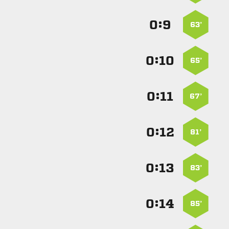
:


63’
:


65’
:


67’
:


81’
:


83’
:


85’