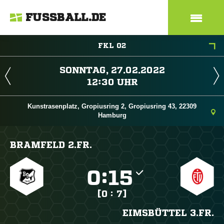
FUSSBALL.DE
FKL 02
 
 
Kunstrasenplatz, Gropiusring 2, Gropiusring 43, 22309
Hamburg
BRAMFELD 2.FR.

:

[0 : 7]
EIMSBÜTTEL 3.FR.