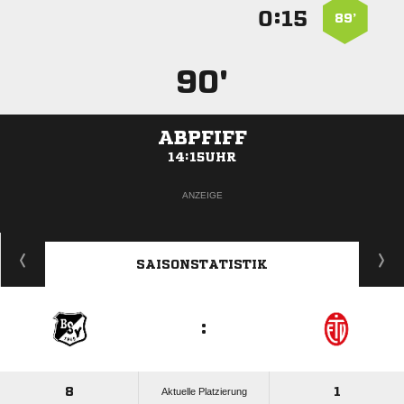
:


89’
90'
ABPFIFF
14:15UHR
ANZEIGE
SAISONSTATISTIK
:
8
1
Aktuelle Platzierung