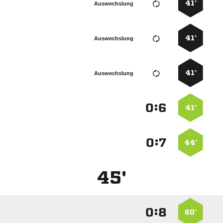
41’
Auswechslung
41’
Auswechslung
41’
Auswechslung
:


41’
:


44’
45'
:


60’