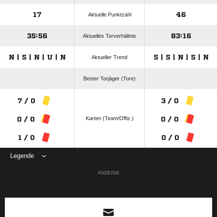
17
46
Aktuelle Punktzahl
35:56
83:16
Aktuelles Torverhältnis
N | S | N | U | N
S | S | N | S | N
Aktueller Trend
Bester Torjäger (Tore)
7 / 0
3 / 0
Karten (Team/Offiz.)
0 / 0
0 / 0
1 / 0
0 / 0
Legende
ANZEIGE