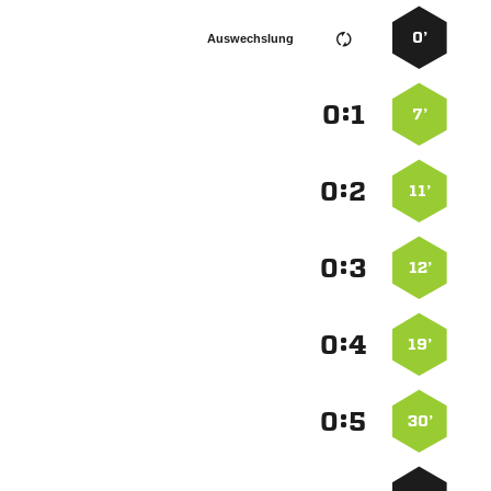
0’
Auswechslung
:


7’
:


11’
:


12’
:


19’
:


30’