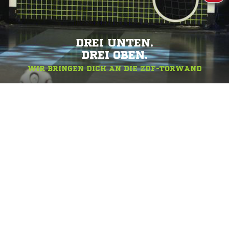
DREI UNTEN.
DREI OBEN.
WIR BRINGEN DICH AN DIE ZDF-TORWAND