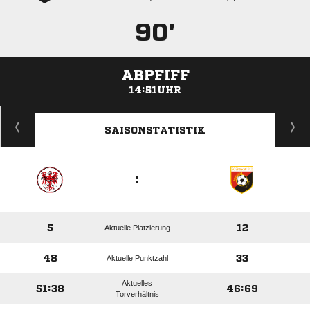
90'
ABPFIFF
14:51UHR
ANZEIGE
SAISONSTATISTIK
:
5
12
Aktuelle Platzierung
48
33
Aktuelle Punktzahl
Aktuelles
51:38
46:69
Torverhältnis