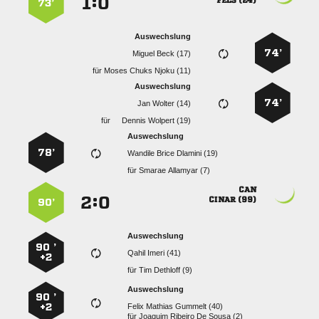
:


 
73’
Auswechslung
74’
  
für
   
Auswechslung
74’
  
für
  
Auswechslung
78’
   
für
  

:


 
90’
Auswechslung
90 ’
  
+2
für
  
Auswechslung
90 ’
+2
   
für
    