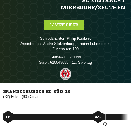
SC EINTRACHT
MIERSDORF/​ZEUTHEN
LIVETICKER
Schiedsrichter:
 
Assistenten:
 
,  
Zuschauer:
199
Staffel-ID:
610049
Spiel:
610049088 / 11. Spieltag
BRANDENBURGER SC SÜD 05
(73')

| (90')

0’
45’