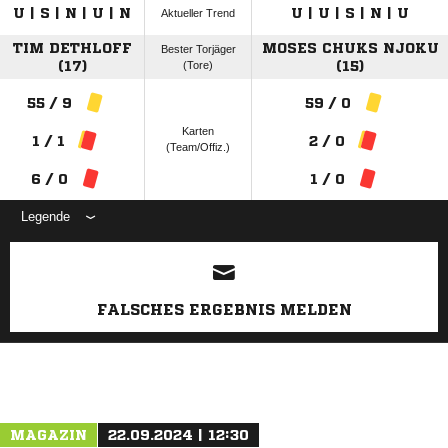
U | S | N | U | N
U | U | S | N | U
Aktueller Trend
TIM DETHLOFF
MOSES CHUKS NJOKU
Bester Torjäger
(17)
(Tore)
(15)
55 / 9
59 / 0
Karten
1 / 1
2 / 0
(Team/Offiz.)
6 / 0
1 / 0
Legende
ANZEIGE
FALSCHES ERGEBNIS MELDEN
MAGAZIN
22.09.2024 | 12:30