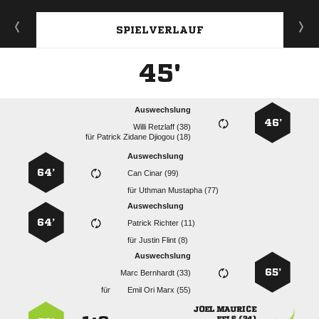
SPIELVERLAUF
45'
Auswechslung
46’
  
für
   
Auswechslung
64’
  
für
  
Auswechslung
64’
  
für
  
Auswechslung
65’
  
für
   
 