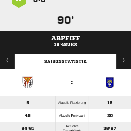
90'
ABPFIFF
16:48UHR
ANZEIGE
SAISONSTATISTIK
:
6
16
Aktuelle Platzierung
49
20
Aktuelle Punktzahl
Aktuelles
64:61
36:87
Torverhältnis