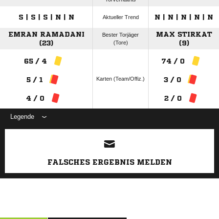
S | S | S | N | N
N | N | N | N | N
Aktueller Trend
EMRAN RAMADANI
MAX STIRKAT
Bester Torjäger
(23)
(Tore)
(9)
65 / 4
74 / 0
Karten (Team/Offiz.)
5 / 1
3 / 0
4 / 0
2 / 0
Legende
ANZEIGE
FALSCHES ERGEBNIS MELDEN