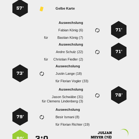
57’
Gelbe Karte
Auswechslung
71’
  
für
  
Auswechslung
71’
  
für
  
Auswechslung
73’
  
für
  
Auswechslung
78’
  
für
  
Auswechslung
79’
  
für
  

:


 
80’