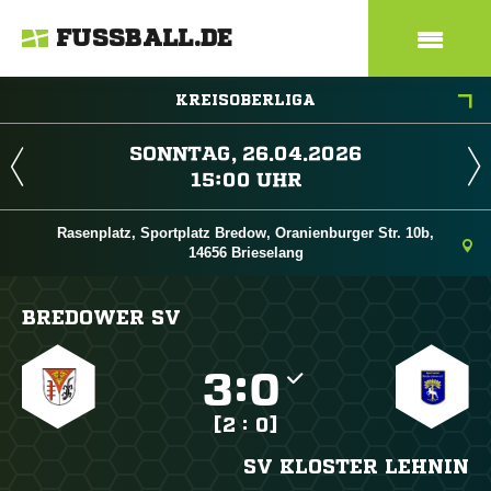
FUSSBALL.DE
KREISOBERLIGA
 
 
Rasenplatz, Sportplatz Bredow, Oranienburger Str. 10b,
14656 Brieselang
BREDOWER SV

:

[2 : 0]
SV KLOSTER LEHNIN