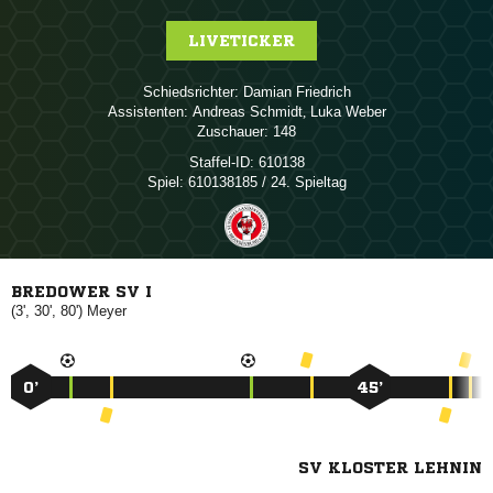
LIVETICKER
Schiedsrichter:
 
Assistenten:
 
,  
Zuschauer:
148
Staffel-ID:
610138
Spiel:
610138185 / 24. Spieltag
BREDOWER SV I
(3', 30', 80')

0’
45’
SV KLOSTER LEHNIN