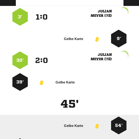

:


 
3’
9’
Gelbe Karte

:


 
30’
39’
Gelbe Karte
45'
54’
Gelbe Karte