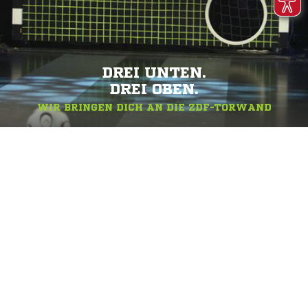
DREI UNTEN.
DREI OBEN.
WIR BRINGEN DICH AN DIE ZDF-TORWAND