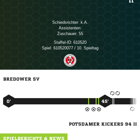
II
Schiedsrichter:

Assistenten:
Zuschauer:
55
Staffel-ID:
610520
Spiel:
610520077 / 10. Spieltag
BREDOWER SV
0’
45’
POTSDAMER KICKERS 94 II
SPIELBERICHTE & NEWS