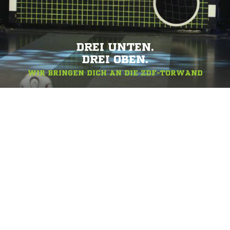
DREI UNTEN.
DREI OBEN.
WIR BRINGEN DICH AN DIE ZDF-TORWAND