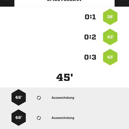
:


39’
:


43’
:


45’
45'
46’
Auswechslung
46’
Auswechslung