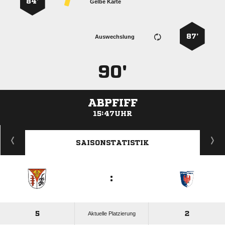
84’
Gelbe Karte
87’
Auswechslung
90'
ABPFIFF
15:47UHR
ANZEIGE
SAISONSTATISTIK
:
5
2
Aktuelle Platzierung