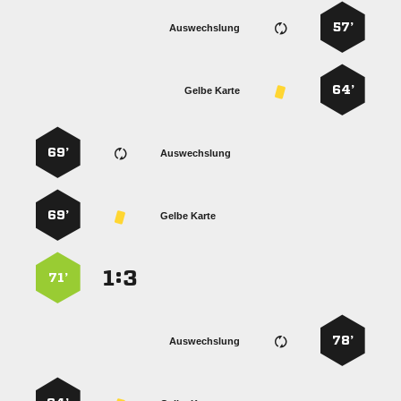
57’
Auswechslung
64’
Gelbe Karte
69’
Auswechslung
69’
Gelbe Karte
:


71’
78’
Auswechslung