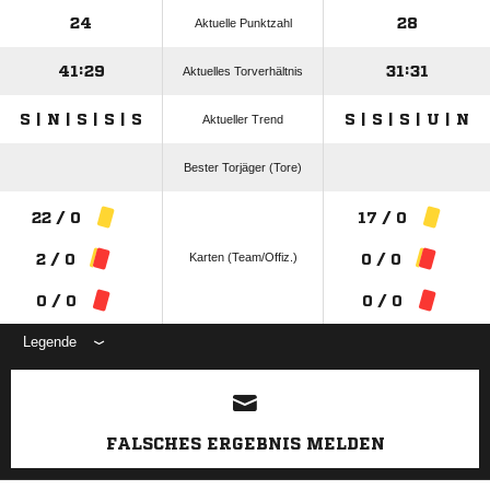
24
28
Aktuelle Punktzahl
41:29
31:31
Aktuelles Torverhältnis
S | N | S | S | S
S | S | S | U | N
Aktueller Trend
Bester Torjäger (Tore)
22 / 0
17 / 0
Karten (Team/Offiz.)
2 / 0
0 / 0
0 / 0
0 / 0
Legende
ANZEIGE
FALSCHES ERGEBNIS MELDEN