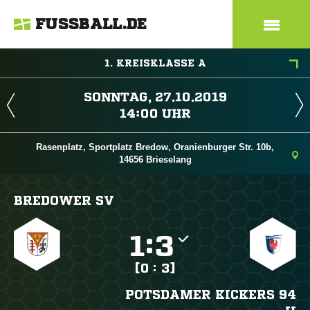
FUSSBALL.DE
1. KREISKLASSE A
 
 
Rasenplatz, Sportplatz Bredow, Oranienburger Str. 10b,
14656 Brieselang
BREDOWER SV

:

[0 : 3]
POTSDAMER KICKERS 94