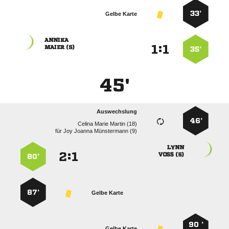
33’
Gelbe Karte

:


 
35’
45'
Auswechslung
46’
   
für
   

:


 
80’
87’
Gelbe Karte
90 ’
Gelbe Karte