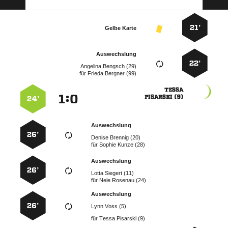
21’
Gelbe Karte
Auswechslung
22’
  
für
  

:


 
24’
Auswechslung
26’
  
für
  
Auswechslung
26’
  
für
  
Auswechslung
26’
  
für
  