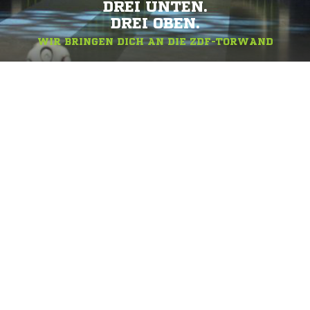
DREI UNTEN.
DREI OBEN.
WIR BRINGEN DICH AN DIE ZDF-TORWAND