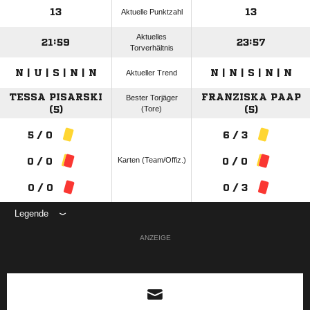
13
13
Aktuelle Punktzahl
Aktuelles
21:59
23:57
Torverhältnis
N | U | S | N | N
N | N | S | N | N
Aktueller Trend
TESSA PISARSKI
FRANZISKA PAAP
Bester Torjäger
(5)
(Tore)
(5)
5 / 0
6 / 3
Karten (Team/Offiz.)
0 / 0
0 / 0
0 / 0
0 / 3
Legende
ANZEIGE