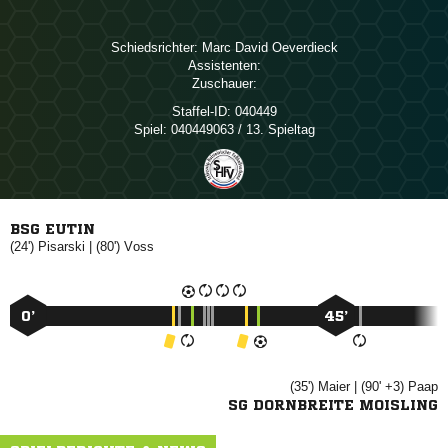
Schiedsrichter:
  
Assistenten:
Zuschauer:
Staffel-ID:
040449
Spiel:
040449063 / 13. Spieltag
BSG EUTIN
(24')

| (80')

0’
45’
(35')

| (90' +3)

SG DORNBREITE MOISLING