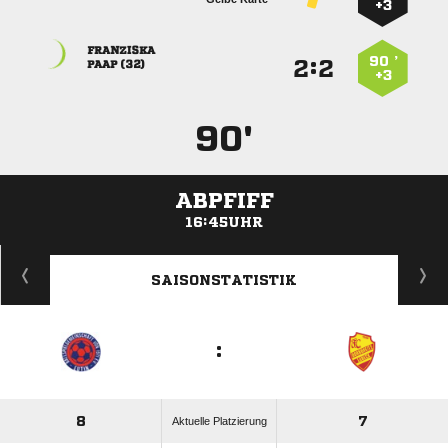
+3

90 ’
:


 
+3
90'
ABPFIFF
16:45UHR
ANZEIGE
SAISONSTATISTIK
:
8
7
Aktuelle Platzierung