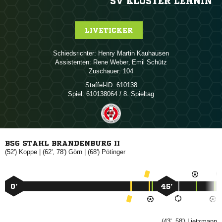
SV KLOSTER LEHNIN
LIVETICKER
Schiedsrichter:
  
Assistenten:
 
,  
Zuschauer:
104
Staffel-ID:
610138
Spiel:
610138064 / 8. Spieltag
BSG STAHL BRANDENBURG II
(52')

| (62', 78')

| (68')

0’
45’
(43', 58')
