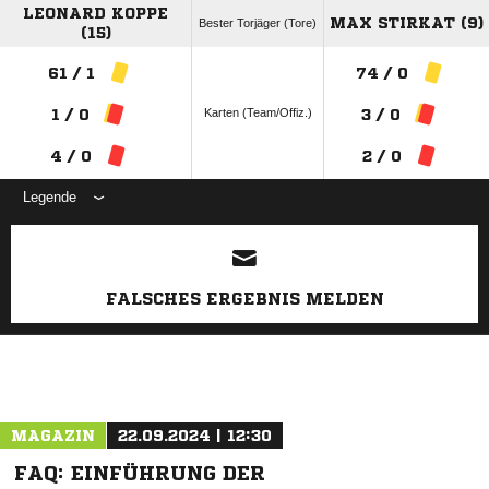
LEONARD KOPPE
MAX STIRKAT (9)
Bester Torjäger (Tore)
(15)
61 / 1
74 / 0
Karten (Team/Offiz.)
1 / 0
3 / 0
4 / 0
2 / 0
Legende
ANZEIGE
FALSCHES ERGEBNIS MELDEN
MAGAZIN
22.09.2024 | 12:30
FAQ: EINFÜHRUNG DER