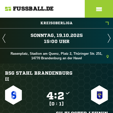
FUSSBALL.DE
KREISOBERLIGA
 
 
Rasenplatz, Stadion am Quenz, Platz 2, Thüringer Str. 251,
14770 Brandenburg an der Havel
BSG STAHL BRANDENBURG
II

:

[0 : 1]