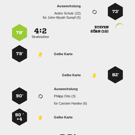
Auswechslung
73’
  
für
  

:


 
78’
Strafstoßtor
79’
Gelbe Karte
82’
Gelbe Karte
Auswechslung
90’
  
für
  
90 ’
Gelbe Karte
+4