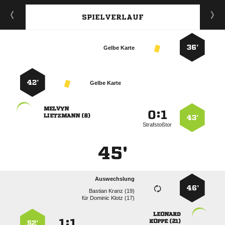
SPIELVERLAUF
36’
Gelbe Karte
42’
Gelbe Karte

:


 
43’
Strafstoßtor
45'
Auswechslung
46’
  
für
  

:


 
52’