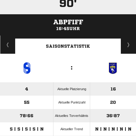
90'
ABPFIFF
16:45UHR
ANZEIGE
SAISONSTATISTIK
:
4
16
Aktuelle Platzierung
55
20
Aktuelle Punktzahl
78:66
36:87
Aktuelles Torverhältnis
S | S | S | S | N
N | N | N | N | N
Aktueller Trend