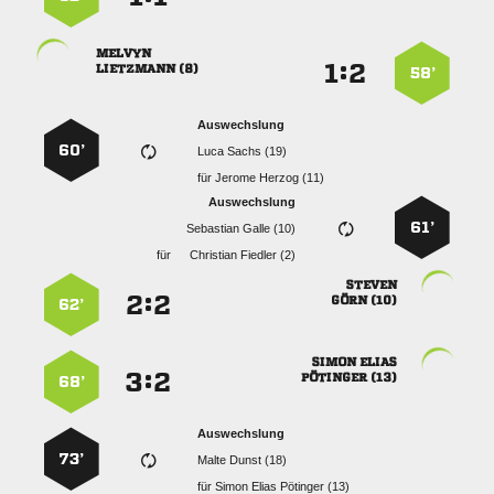

:


 
58’
Auswechslung
60’
  
für
  
Auswechslung
61’
  
für
  

:


 
62’
 
:


 
68’
Auswechslung
73’
  
für
   