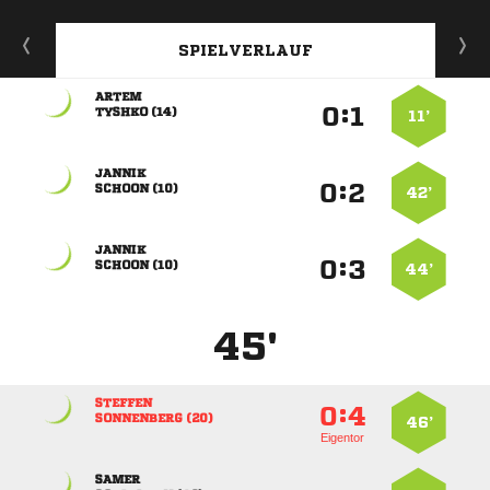
SPIELVERLAUF

:


 
11’

:


 
42’

:


 
44’
45'

:


 
46’
Eigentor
