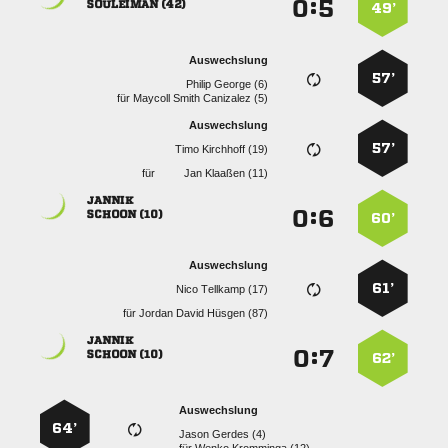
:


 
49’
Auswechslung
57’
  
für
   
Auswechslung
57’
  
für
  

:


 
60’
Auswechslung
61’
  
für
   

:


 
62’
Auswechslung
64’
  