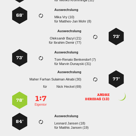
für
  
Auswechslung
68’
  
für
  
Auswechslung
73’
  
für
  
Auswechslung
73’
  
für
  
Auswechslung
77’
    
für
  

:


 
78’
Eigentor
Auswechslung
84’
  
für
  