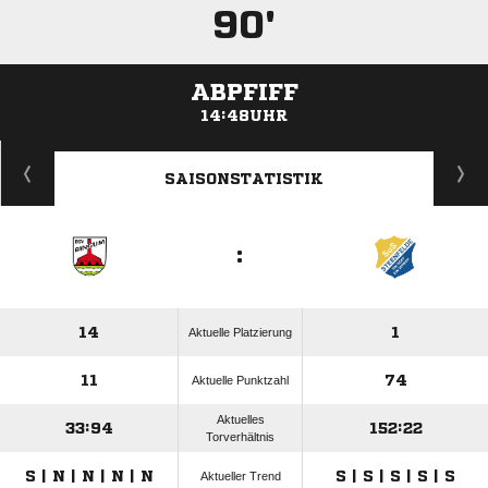
90'
ABPFIFF
14:48UHR
ANZEIGE
SAISONSTATISTIK
:
14
1
Aktuelle Platzierung
11
74
Aktuelle Punktzahl
Aktuelles
33:94
152:22
Torverhältnis
S | N | N | N | N
S | S | S | S | S
Aktueller Trend