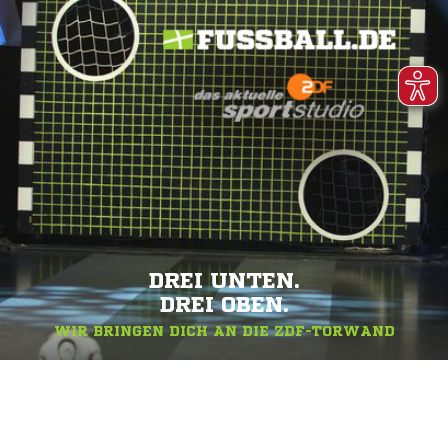
DREI UNTEN.
DREI OBEN.
WIR BRINGEN DICH AN DIE ZDF-TORWAND