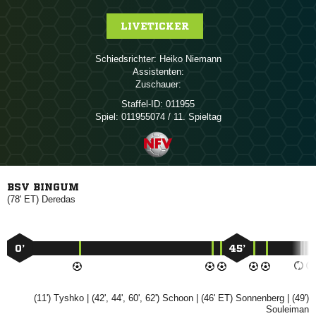
LIVETICKER
Schiedsrichter:
 
Assistenten:
Zuschauer:
Staffel-ID:
011955
Spiel:
011955074 / 11. Spieltag
BSV BINGUM
(78' ET)

0’
45’
(11')

| (42', 44', 60', 62')

| (46' ET)

| (49')
