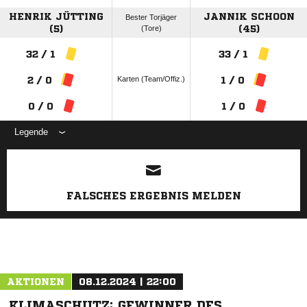
HENRIK JÜTTING
JANNIK SCHOON
Bester Torjäger
(5)
(Tore)
(45)
32 / 1
33 / 1
Karten (Team/Offiz.)
2 / 0
1 / 0
0 / 0
1 / 0
Legende
ANZEIGE
FALSCHES ERGEBNIS MELDEN
AKTIONEN
08.12.2024 | 22:00
KLIMASCHUTZ: GEWINNER DES