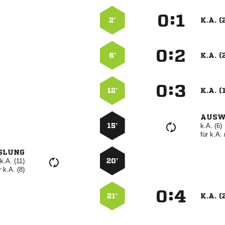
:


2’
K.A. (
:


6’
K.A. (
:


12’
K.A. (
AUSW
15’
k.A. (6)
für
k.A. 
SLUNG
k.A. (11)
20’
r
k.A. (8)
:


21’
K.A. (