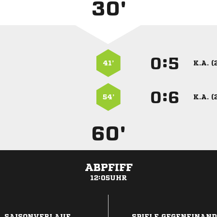
30'
:


41’
K.A. (
:


54’
K.A. (
60'
ABPFIFF
12:05UHR
ANZEIGE
SAISONVERLAUF
SPIELE GEGENEINAN