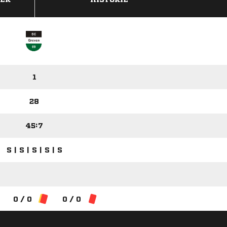
1
28
45:7
S | S | S | S | S
0 / 0
0 / 0