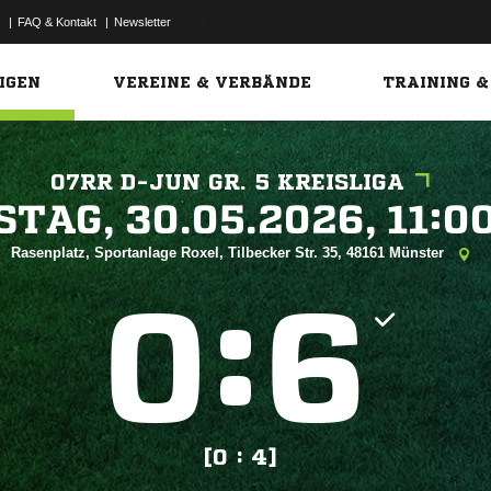
|
FAQ & Kontakt
|
Newsletter
Link
IGEN
VEREINE & VERBÄNDE
TRAINING &
07RR D-JUN GR. 5 KREISLIGA
 


Rasenplatz, Sportanlage Roxel, Tilbecker Str. 35, 48161 Münster
:


[0 : 4]