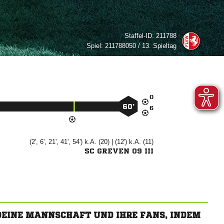
Staffel-ID:
211788
Spiel:
211788050 / 13. Spieltag

60’

(2', 6', 21', 41', 54') k.A. (20) | (12') k.A. (11)
SC GREVEN 09 III
 DEINE MANNSCHAFT UND IHRE FANS, INDEM