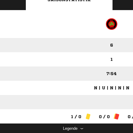
6
1
7:54
N | U | N | N | N
1 / 0
0 / 0
0 
Legende