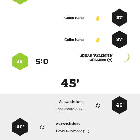
37’
Gelbe Karte
37’
Gelbe Karte
 
:


 
39’
45'
Auswechslung
46’
  
Auswechslung
46’
  