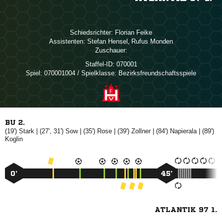
Schiedsrichter:
 
Assistenten:
 
,  
Zuschauer:
Staffel-ID:
070001
Spiel:
070001004 / Spielklasse: Bezirksfreundschaftsspiele
BU 2.
(19')

| (27', 31')

| (35')

| (39')

| (84')

| (89')

0’
45’
ATLANTIK 97 1.