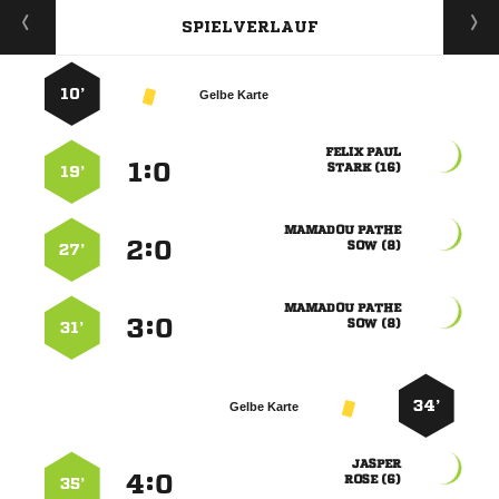
SPIELVERLAUF
10’
Gelbe Karte
 
:


 
19’
 
:


 
27’
 
:


 
31’
34’
Gelbe Karte

:


 
35’