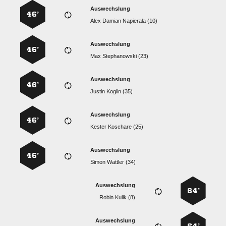
Auswechslung
46’
   
Auswechslung
46’
  
Auswechslung
46’
  
Auswechslung
46’
  
Auswechslung
46’
  
Auswechslung
64’
  
Auswechslung