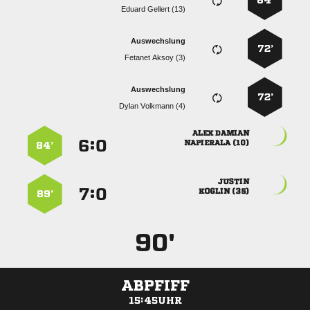
64’
  
Auswechslung
72’
  
Auswechslung
72’
  
 
:


 
84’

:


 
89’
90'
ABPFIFF
15:45UHR