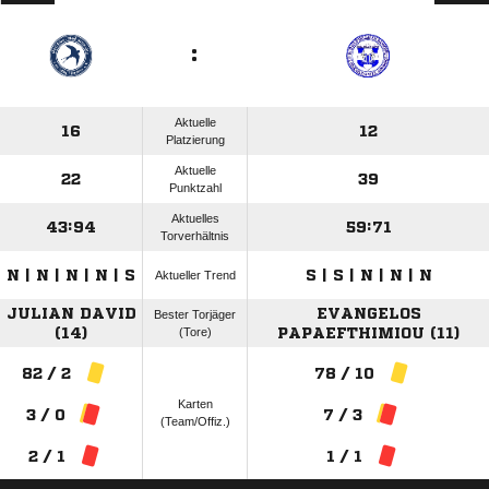
:
Aktuelle
16
12
Platzierung
Aktuelle
22
39
Punktzahl
Aktuelles
43:94
59:71
Torverhältnis
N | N | N | N | S
S | S | N | N | N
Aktueller Trend
JULIAN DAVID
EVANGELOS
Bester Torjäger
(14)
(Tore)
PAPAEFTHIMIOU (11)
82 / 2
78 / 10
Karten
3 / 0
7 / 3
(Team/Offiz.)
2 / 1
1 / 1