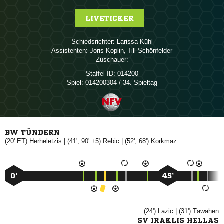
LIVETICKER
Schiedsrichter:
 
Assistenten:
 
,  
Zuschauer:
Staffel-ID:
014200
Spiel:
014200304 / 34. Spieltag
BW TÜNDERN
(20' ET)

| (41', 90' +5)

| (52', 68')

0’
45’
(24')

| (31')

SV IRAKLIS HELLAS