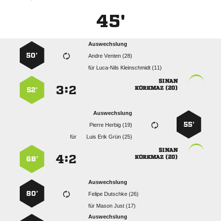
45'
Auswechslung
50’
  
für
  

:


 
52’
Auswechslung
55’
  
für
   

:


 
68’
Auswechslung
80’
  
für
  
Auswechslung