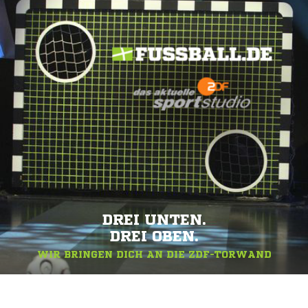
DREI UNTEN.
DREI OBEN.
WIR BRINGEN DICH AN DIE ZDF-TORWAND