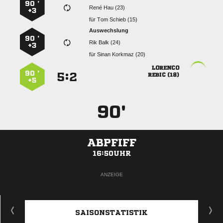
90 ’
  
+3
für
  
Auswechslung
90 ’
  
+3
für
  

90 ’
:


 
+5
90'
ABPFIFF
16:50UHR
ANZEIGE
SAISONSTATISTIK