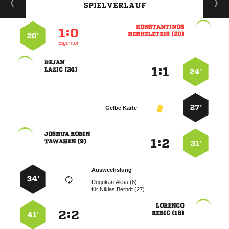
SPIELVERLAUF

:


 
20’
Eigentor

:


 
24’
27’
Gelbe Karte
 
:


 
31’
Auswechslung
34’
  
für
  

:


 
41’