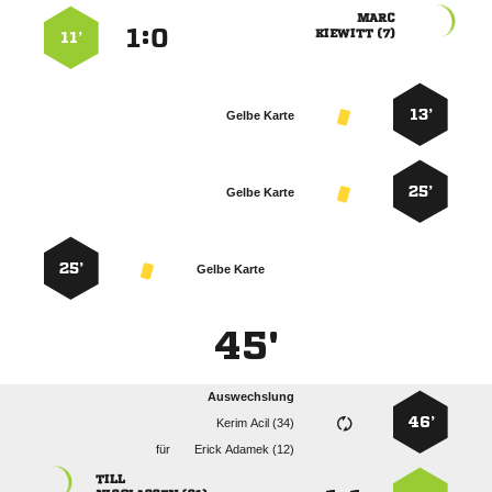

:


 
11’
13’
Gelbe Karte
25’
Gelbe Karte
25’
Gelbe Karte
45'
Auswechslung
46’
  
für
  
