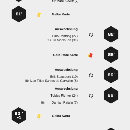
für
  
81’
Gelbe Karte
Auswechslung
82’
  
für
  
85’
Gelb-Rote Karte
Auswechslung
86’
  
für
     
Auswechslung
86’
  
für
  
90 ’
Gelbe Karte
+1