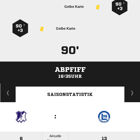
90 ’
Gelbe Karte
+3
90 ’
Gelbe Karte
+3
90'
ABPFIFF
16:35UHR
ANZEIGE
SAISONSTATISTIK
:
Aktuelle
6
13