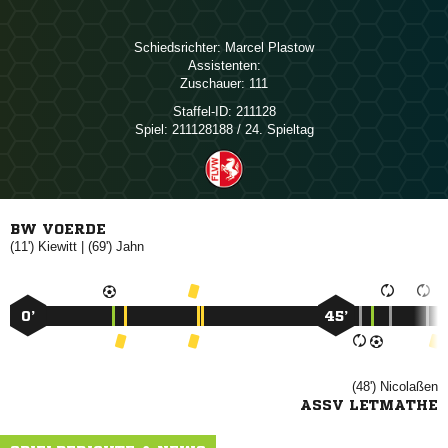
Schiedsrichter:
 
Assistenten:
Zuschauer:
111
Staffel-ID:
211128
Spiel:
211128188 / 24. Spieltag
BW VOERDE
(11')

| (69')

0’
45’
(48')

ASSV LETMATHE