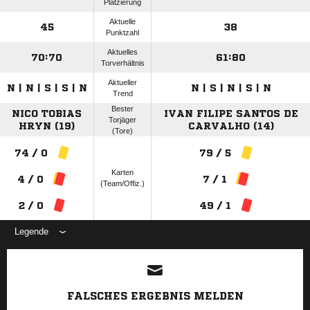
Platzierung
Aktuelle
45
38
Punktzahl
Aktuelles
70:70
61:80
Torverhältnis
Aktueller
N | N | S | S | N
N | S | N | S | N
Trend
Bester
NICO TOBIAS
IVAN FILIPE SANTOS DE
Torjäger
HRYN (19)
CARVALHO (14)
(Tore)
74 / 0
79 / 5
Karten
4 / 0
7 / 1
(Team/Offiz.)
2 / 0
49 / 1
Legende
ANZEIGE
FALSCHES ERGEBNIS MELDEN