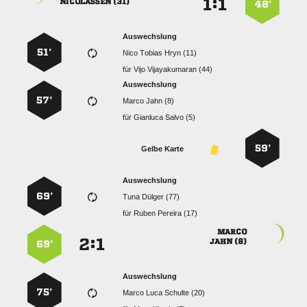
:


 
48’
Auswechslung
51’
   
für
  
Auswechslung
57’
  
für
  
59’
Gelbe Karte
Auswechslung
69’
  
für
  

:


 
69’
Auswechslung
75’
   