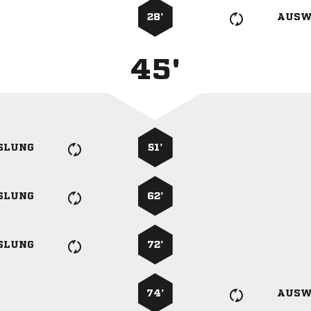
28’
AUSW
45'
SLUNG
51’
SLUNG
62’
SLUNG
72’
74’
AUSW