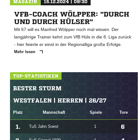
MAGAZIN
15.12.2024 | 08:30
VFB-COACH WÖLPPER: "DURCH
UND DURCH HÜLSER"
Mit 67 will es Manfred Wölpper noch mal wissen. Der
langjährige Trainer kehrt zum VfB Hüls in die 8. Liga zurück
- hier feierte er einst in der Regionalliga große Erfolge.
Mehr lesen
TOP-STATISTIKEN
BESTER STURM
WESTFALEN | HERREN | 26/27
Platz
Mannschaft
Spiele
Tore
1.
6
TuS Jahn Soest
1