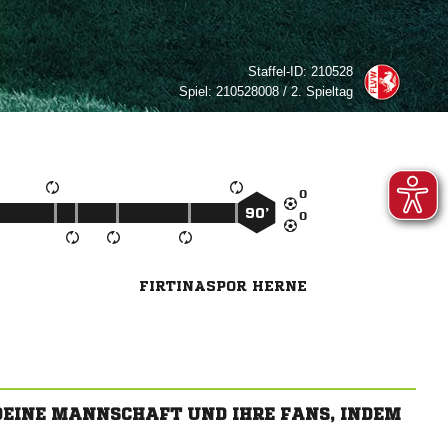
Staffel-ID:
210528
Spiel:
210528008 / 2. Spieltag

90’

FIRTINASPOR HERNE
 DEINE MANNSCHAFT UND IHRE FANS, INDEM