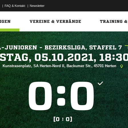
|
FAQ & Kontakt
|
Newsletter
Link
IGEN
VEREINE & VERBÄNDE
TRAINING &
A-JUNIOREN - BEZIRKSLIGA, STAFFEL 7
 


Kunstrasenplatz, SA Herten-Nord II, Backumer Str., 45701 Herten
:


[0 : 0]