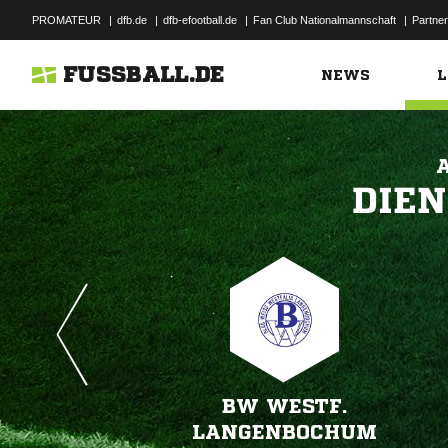
PROMATEUR
|
dfb.de
|
dfb-efootball.de
|
Fan Club Nationalmannschaft
|
Partner
FUSSBALL.DE
NEWS
L

BW WESTF.
LANGENBOCHUM