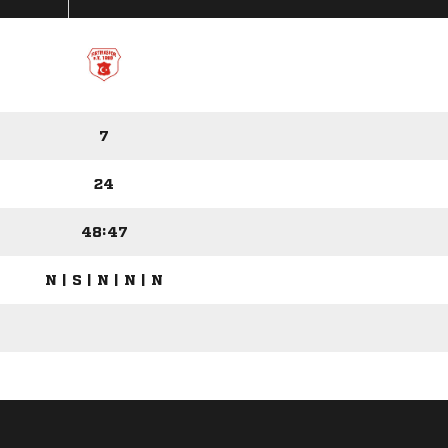
7
24
48:47
N | S | N | N | N