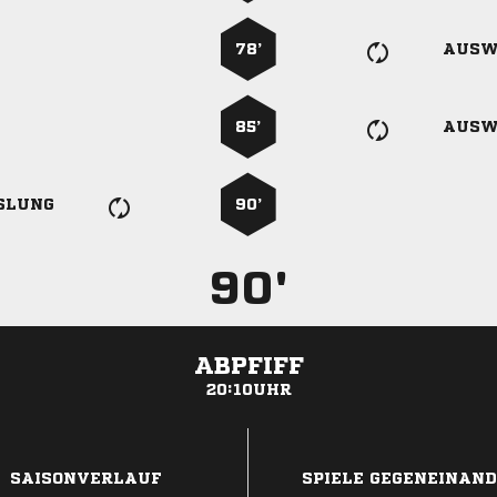
78’
AUSW
85’
AUSW
SLUNG
90’
90'
ABPFIFF
20:10UHR
ANZEIGE
SAISONVERLAUF
SPIELE GEGENEINAN