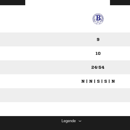
9
10
24:54
N | N | S | S | N
Legende