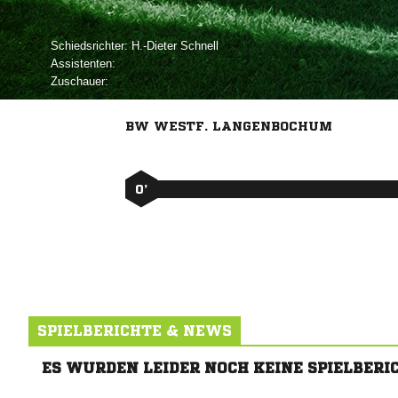
Schiedsrichter:
 
Assistenten:
Zuschauer:
BW WESTF. LANGENBOCHUM
0’
SPIELBERICHTE & NEWS
ES WURDEN LEIDER NOCH KEINE SPIELBERI