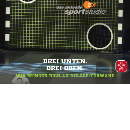
DREI UNTEN.
DREI OBEN.
WIR BRINGEN DICH AN DIE ZDF-TORWAND