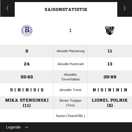
ANZEIGE
SAISONSTATISTIK
:
9
11
Aktuelle Platzierung
24
13
Aktuelle Punktzahl
Aktuelles
55:65
39:89
Torverhältnis
S | N | N | S | S
N | S | N | N | N
Aktueller Trend
MIKA STENSINSKI
LIONEL POLNIK
Bester Torjäger
(11)
(Tore)
(5)
Karten (Team/Offiz.)
Legende