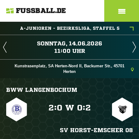
FUSSBALL.DE
A-JUNIOREN - BEZIRKSLIGA, STAFFEL 5
 
 
Kunstrasenplatz, SA Herten-Nord II, Backumer Str., 45701
Herten
BWW LANGENBOCHUM

:

W

:

SV HORST-EMSCHER 08