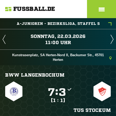
FUSSBALL.DE
A-JUNIOREN - BEZIRKSLIGA, STAFFEL 5
 
 
Kunstrasenplatz, SA Herten-Nord II, Backumer Str., 45701
Herten
BWW LANGENBOCHUM

:

[1 : 1]
TUS STOCKUM