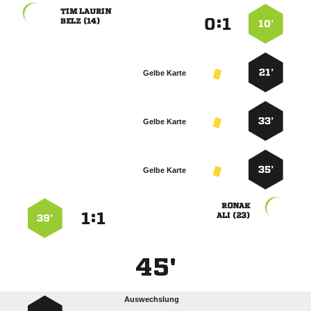
 
:


 
10’
21’
Gelbe Karte
33’
Gelbe Karte
35’
Gelbe Karte

:


 
39’
45'
Auswechslung