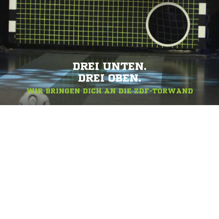
DREI UNTEN.
DREI OBEN.
WIR BRINGEN DICH AN DIE ZDF-TORWAND