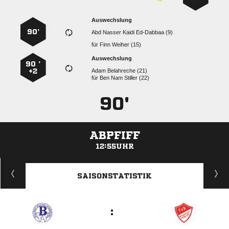
Auswechslung
90’
    
für
  
Auswechslung
90 ’
+2
  
für
   
90'
ABPFIFF
12:55UHR
ANZEIGE
SAISONSTATISTIK
: