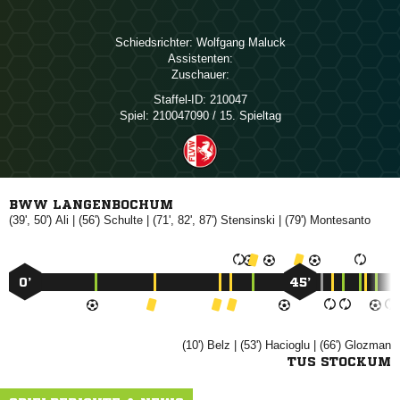
Schiedsrichter:
 
Assistenten:
Zuschauer:
Staffel-ID:
210047
Spiel:
210047090 / 15. Spieltag
BWW LANGENBOCHUM
(39', 50')

| (56')

| (71', 82', 87')

| (79')

0’
45’
(10')

| (53')

| (66')

TUS STOCKUM