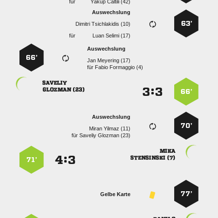
für
  
Auswechslung
63’
  
für
  
Auswechslung
66’
  
für
  

:


 
66’
Auswechslung
70’
  
für
  

:


 
71’
77’
Gelbe Karte