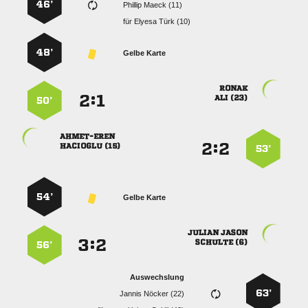
46’
  
für
  
48’
Gelbe Karte

:


 
50’

:


 
53’
54’
Gelbe Karte
 
:


 
56’
Auswechslung
63’
  