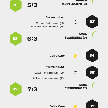

:


 
79’
Auswechslung
82’
  
für
  

:


 
82’
84’
Gelbe Karte
Auswechslung
86’
   
für
   

:


 
87’
89’
Gelbe Karte