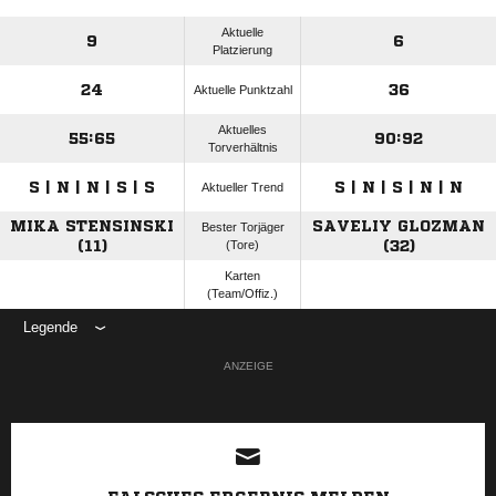
Aktuelle
9
6
Platzierung
24
36
Aktuelle Punktzahl
Aktuelles
55:65
90:92
Torverhältnis
S | N | N | S | S
S | N | S | N | N
Aktueller Trend
MIKA STENSINSKI
SAVELIY GLOZMAN
Bester Torjäger
(11)
(Tore)
(32)
Karten
(Team/Offiz.)
Legende
ANZEIGE