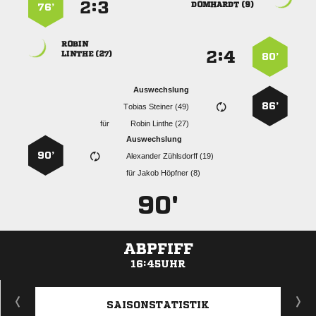
:


 
76’

:


 
80’
Auswechslung
86’
  
für
  
Auswechslung
90’
  
für
  
90'
ABPFIFF
16:45UHR
ANZEIGE
SAISONSTATISTIK