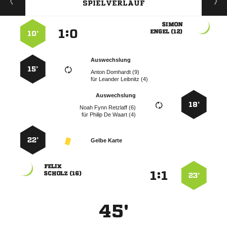
SPIELVERLAUF

:


 
10’
Auswechslung
15’
  
für
  
Auswechslung
18’
   
für
   
22’
Gelbe Karte

:


 
23’
45'