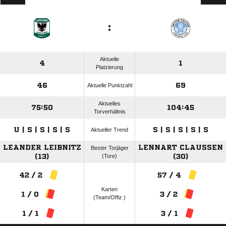
:
Aktuelle
4
1
Platzierung
46
69
Aktuelle Punktzahl
Aktuelles
75:50
104:45
Torverhältnis
U | S | S | S | S
S | S | S | S | S
Aktueller Trend
LEANDER LEIBNITZ
LENNART CLAUSSEN
Bester Torjäger
(13)
(Tore)
(30)
42 / 2
57 / 4
Karten
1 / 0
3 / 2
(Team/Offiz.)
1 / 1
3 / 1