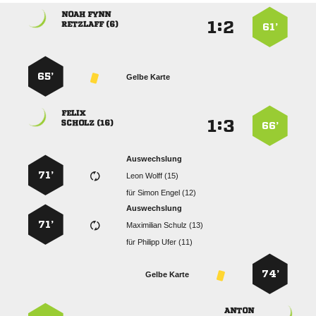
 
:


 
61’
65’
Gelbe Karte

:


 
66’
Auswechslung
71’
  
für
  
Auswechslung
71’
  
für
  
74’
Gelbe Karte
