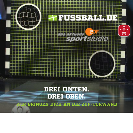
DREI UNTEN.
DREI OBEN.
WIR BRINGEN DICH AN DIE ZDF-TORWAND