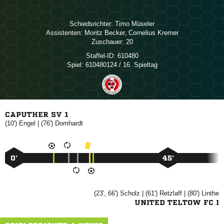
Schiedsrichter:
 
Assistenten:
 
,  
Zuschauer:
20
Staffel-ID:
610480
Spiel:
610480124 / 16. Spieltag
CAPUTHER SV 1
(10')

| (76')

0’
45’
(23', 66')

| (61')

| (80')

UNITED TELTOW FC I