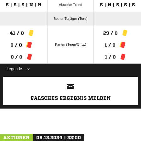
S | S | S | N | N
S | N | S | S | S
Aktueller Trend
Bester Torjäger (Tore)
41 / 0
29 / 0
Karten (Team/Offiz.)
0 / 0
1 / 0
0 / 0
1 / 0
Legende
ANZEIGE
FALSCHES ERGEBNIS MELDEN
AKTIONEN
08.12.2024 | 22:00