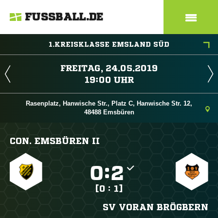
FUSSBALL.DE
1.KREISKLASSE EMSLAND SÜD
 
 
Rasenplatz, Hanwische Str., Platz C, Hanwische Str. 12,
48488 Emsbüren
CON. EMSBÜREN II

:

[0 : 1]
SV VORAN BRÖGBERN