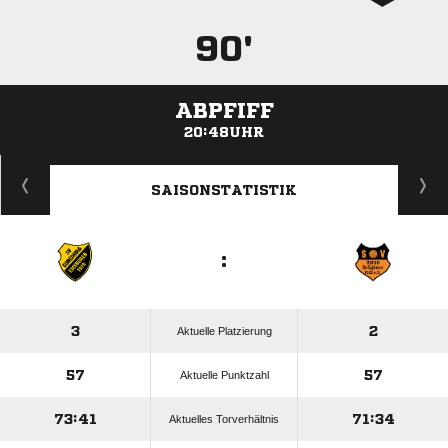
90'
ABPFIFF
20:48UHR
ANZEIGE
SAISONSTATISTIK
:
3
2
Aktuelle Platzierung
57
57
Aktuelle Punktzahl
73:41
71:34
Aktuelles Torverhältnis