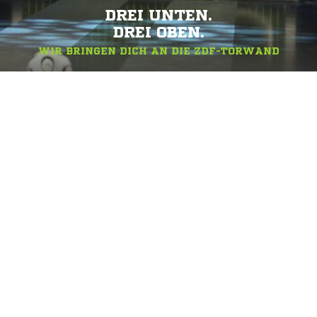
DREI UNTEN.
DREI OBEN.
WIR BRINGEN DICH AN DIE ZDF-TORWAND