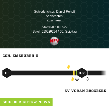
Schiedsrichter:
 
Assistenten:
Zuschauer:
Staffel-ID:
010529
Spiel:
010529234 / 30. Spieltag
CON. EMSBÜREN II
0’
45’
SV VORAN BRÖGBERN
SPIELBERICHTE & NEWS