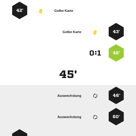
42’
Gelbe Karte
43’
Gelbe Karte
:


45’
45'
46’
Auswechslung
60’
Auswechslung