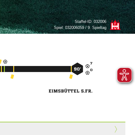
Staffel-ID:
032006
Spiel:
032006059 / 9. Spieltag

90’

EIMSBÜTTEL 5.FR.