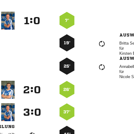
:


7’
AUSW
19’
 
für
 
AUSW
25’

für
 
:


26’
:


37’
SLUNG