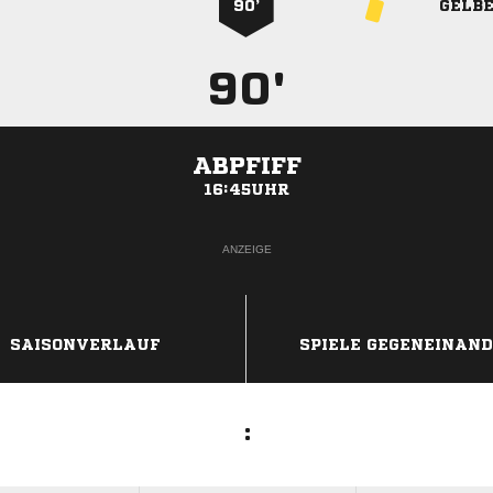
90’
GELB
90'
ABPFIFF
16:45UHR
ANZEIGE
SAISONVERLAUF
SPIELE GEGENEINAN
: