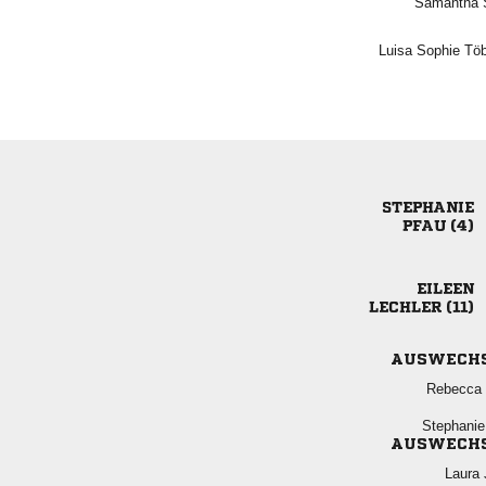
 
  

 

 
AUSWECH
 

AUSWECH
 