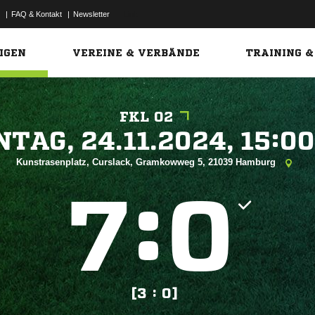
|
FAQ & Kontakt
|
Newsletter
Link
IGEN
VEREINE & VERBÄNDE
TRAINING &
FKL 02
 


Kunstrasenplatz, Curslack, Gramkowweg 5, 21039 Hamburg
:


[3 : 0]