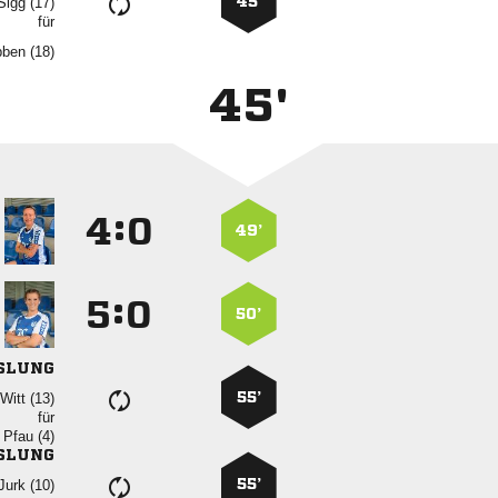
45’
 
für
 
45'
:


49’
:


50’
SLUNG
55’
 
für
  
SLUNG
55’
 