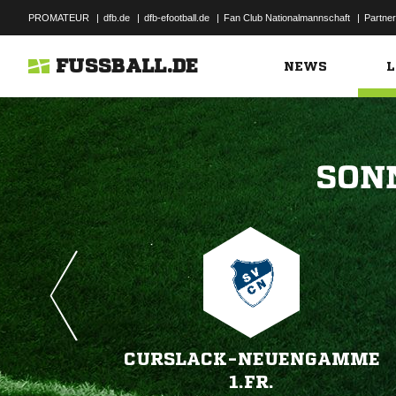
PROMATEUR
|
dfb.de
|
dfb-efootball.de
|
Fan Club Nationalmannschaft
|
Partner
FUSSBALL.DE
NEWS
L

CURSLACK-NEUENGAMME
1.FR.