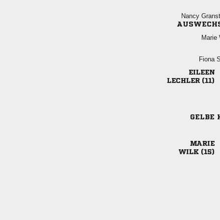
 
AUSWECH
 
 

 
GELBE 

 