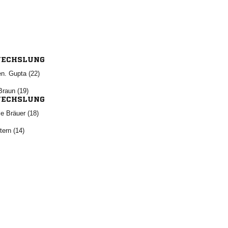
ECHSLUNG
  
 
ECHSLUNG
  
 