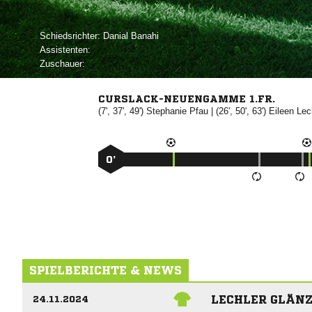
Schiedsrichter:
 
Assistenten:
Zuschauer:
CURSLACK-NEUENGAMME 1.FR.
(7', 37', 49')


| (26', 50', 63')


0’
SPIELBERICHTE & NEWS
LECHLER GLÄNZ
24.11.2024