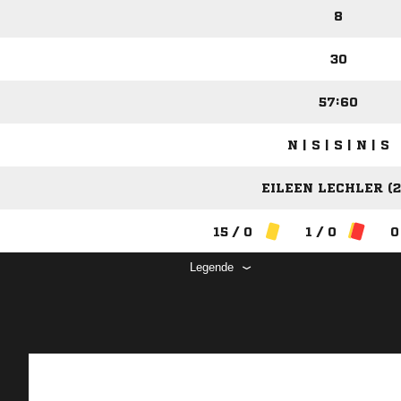
8
30
57:60
N | S | S | N | S
EILEEN LECHLER (2
15 / 0
1 / 0
0
Legende