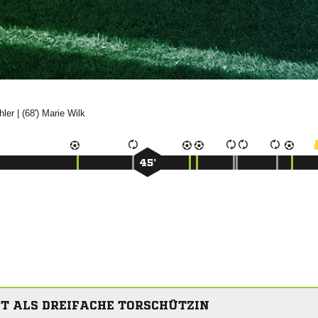

| (68')


45’
T ALS DREIFACHE TORSCHÜTZIN