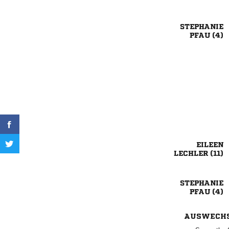

 

 

 
AUSWECH