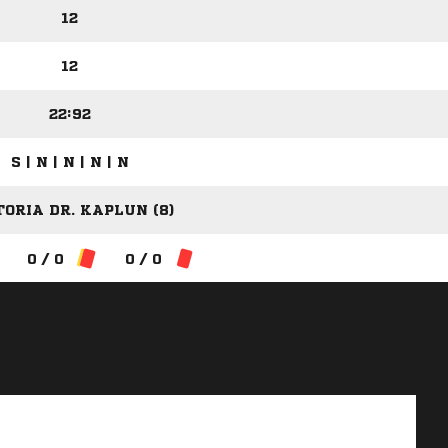
12
12
22:92
S | N | N | N | N
TORIA DR. KAPLUN (8)
0 / 0
0 / 0