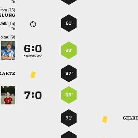
für
 
SLUNG
61’
 
für
 
:


63’
Strafstoßtor
KARTE
67’
:


68’
71’
GELB