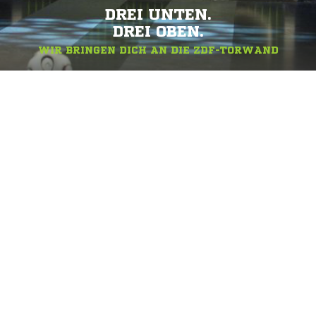
DREI UNTEN.
DREI OBEN.
WIR BRINGEN DICH AN DIE ZDF-TORWAND