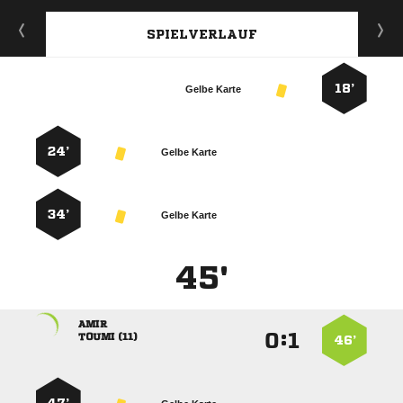
SPIELVERLAUF
18’
Gelbe Karte
24’
Gelbe Karte
34’
Gelbe Karte
45'

:


 
46’