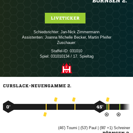
BÖRNSEN 2.
LIVETICKER
Schiedsrichter:
 
Assistenten:
  
,  
Zuschauer:
Staffel-ID:
031010
Spiel:
031010134 / 17. Spieltag
CURSLACK-NEUENGAMME 2.
0’
45’
(46')

| (53')

| (90' +1)
