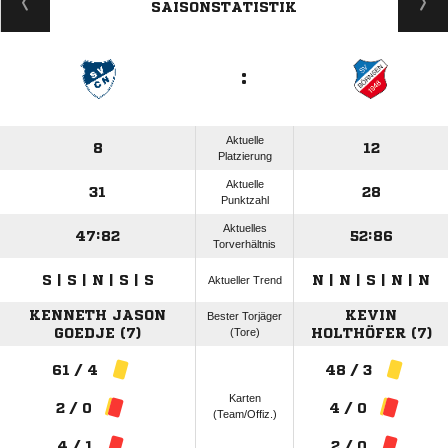
SAISONSTATISTIK
:
Aktuelle
8
12
Platzierung
Aktuelle
31
28
Punktzahl
Aktuelles
47:82
52:86
Torverhältnis
S | S | N | S | S
N | N | S | N | N
Aktueller Trend
KENNETH JASON
KEVIN
Bester Torjäger
GOEDJE (7)
(Tore)
HOLTHÖFER (7)
61 / 4
48 / 3
Karten
2 / 0
4 / 0
(Team/Offiz.)
4 / 1
2 / 0