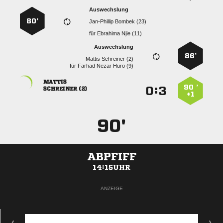
Auswechslung
80’
  
für
  
Auswechslung
86’
  
für
   

90 ’
:


 
+1
90'
ABPFIFF
14:15UHR
ANZEIGE