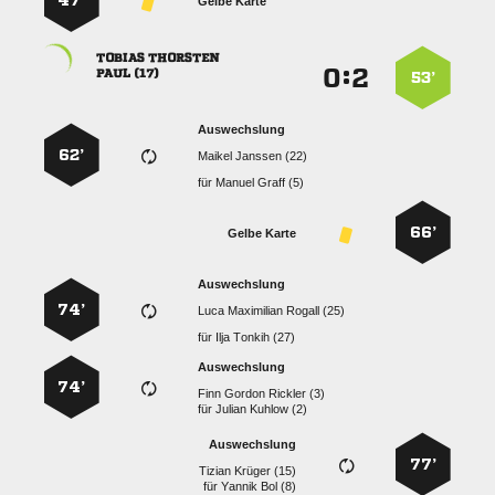
47’
Gelbe Karte
 
:


 
53’
Auswechslung
62’
  
für
  
66’
Gelbe Karte
Auswechslung
74’
   
für
  
Auswechslung
74’
   
für
  
Auswechslung
77’
  
für
  