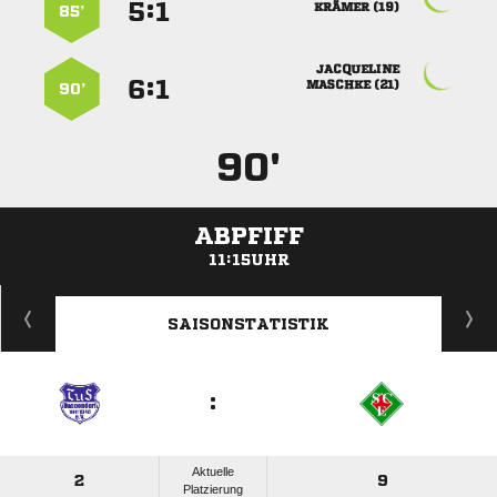
:


 
85’

:


 
90’
90'
ABPFIFF
11:15UHR
ANZEIGE
SAISONSTATISTIK
:
Aktuelle
2
9
Platzierung