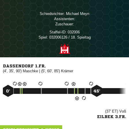
Schiedsrichter:
 
Assistenten:
Zuschauer:
Staffel-ID:
032006
Spiel:
032006126 / 18. Spieltag
DASSENDORF 1.FR.
(4', 35', 90')

| (5', 60', 85')

0’
45’
(37' ET)

EILBEK 3.FR.