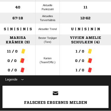
Aktuelle
40
11
Punktzahl
Aktuelles
67:18
12:62
Torverhältnis
S | N | S | N | S
U | N | S | N | N
Aktueller Trend
MARISA
VIVIEN AMELIE
Bester Torjäger
KRÄMER (9)
(Tore)
SCHULKEN (4)
11 / 0
1 / 0
Karten
0 / 0
0 / 0
(Team/Offiz.)
0 / 0
1 / 0
Legende
ANZEIGE
FALSCHES ERGEBNIS MELDEN