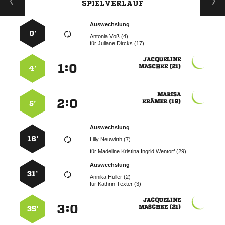
SPIELVERLAUF
Auswechslung
0’
  
für
  

:


 
4’

:


 
5’
Auswechslung
16’
  
für
    
Auswechslung
31’
  
für
  

:


 
35’