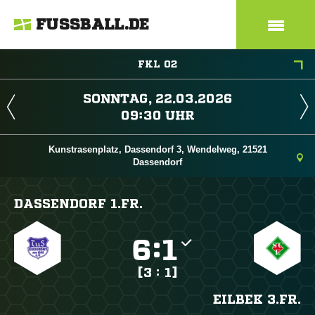
FUSSBALL.DE
FKL 02
 
 
Kunstrasenplatz, Dassendorf 3, Wendelweg, 21521
Dassendorf
DASSENDORF 1.FR.

:

[3 : 1]
EILBEK 3.FR.