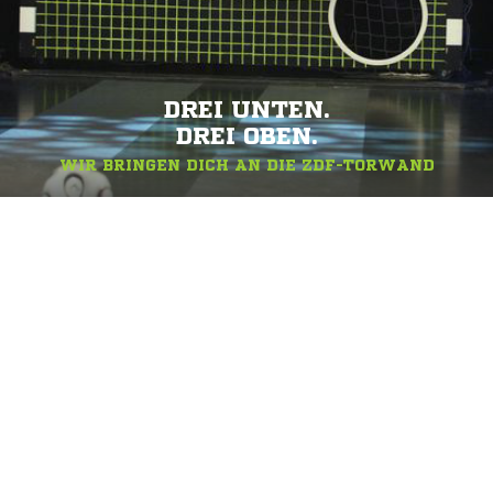
DREI UNTEN.
DREI OBEN.
WIR BRINGEN DICH AN DIE ZDF-TORWAND