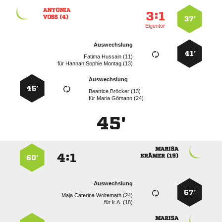

:


 
37’
Eigentor
Auswechslung
41’
  
für
   
Auswechslung
45’
  
für
  
45'

:


 
60’
Auswechslung
67’
   
für
k.A. (18)
