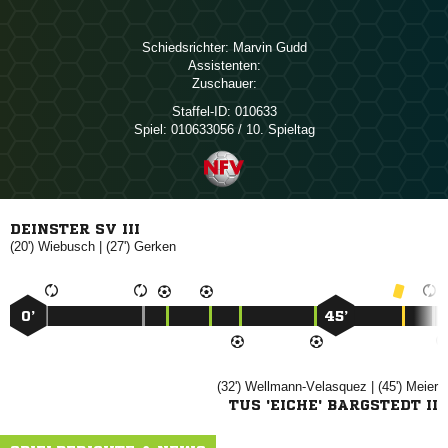
Schiedsrichter:
 
Assistenten:
Zuschauer:
Staffel-ID:
010633
Spiel:
010633056 / 10. Spieltag
DEINSTER SV III
(20')

| (27')

0’
45’
(32')

| (45')

TUS 'EICHE' BARGSTEDT II