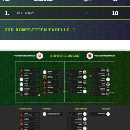
Platz
Mannschaft
Spiele
Tore
1.
10
VFL Stenum
1
ZUR KOMPLETTEN TABELLE