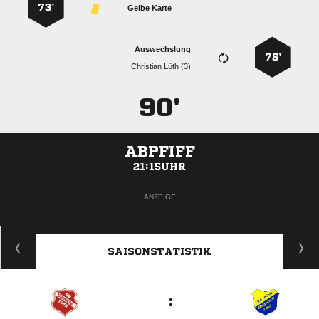
73’
Gelbe Karte
Auswechslung
75’
  
90'
ABPFIFF
21:15UHR
ANZEIGE
SAISONSTATISTIK
: