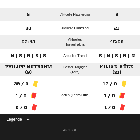
5
8
Aktuelle Platzierung
33
21
Aktuelle Punktzahl
Aktuelles
63:43
45:68
Torverhältnis
N | S | N | S | S
S | N | S | N | N
Aktueller Trend
PHILIPP NUTBOHM
KILIAN KÜCK
Bester Torjäger
(9)
(Tore)
(21)
29 / 0
17 / 0
Karten (Team/Offiz.)
1 / 0
1 / 0
0 / 0
1 / 0
Legende
ANZEIGE