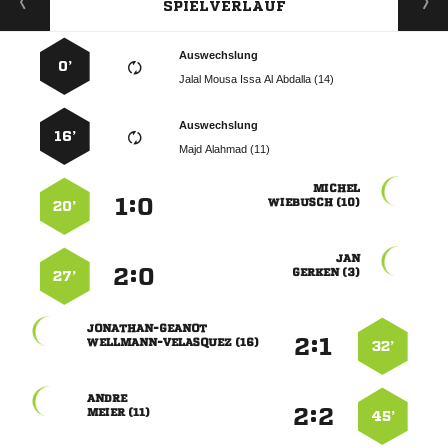
SPIELVERLAUF
Auswechslung
0’
     
Auswechslung
16’
  

:


 
20’

:


 
27’

:


 
32’

:


 
45’