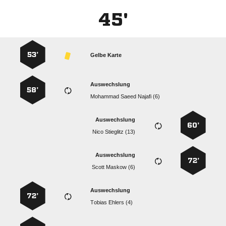
45'
53’
Gelbe Karte
Auswechslung
58’
   
Auswechslung
60’
  
Auswechslung
72’
  
Auswechslung
72’
  