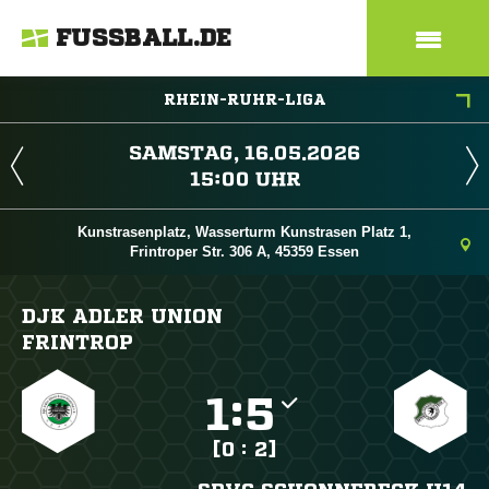
FUSSBALL.DE
RHEIN-RUHR-LIGA
 
 
Kunstrasenplatz, Wasserturm Kunstrasen Platz 1,
Frintroper Str. 306 A, 45359 Essen
DJK ADLER UNION
FRINTROP

:

[0 : 2]