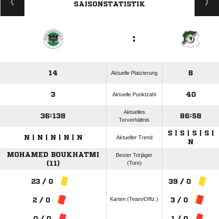
SAISONSTATISTIK
:
14
8
Aktuelle Platzierung
3
40
Aktuelle Punktzahl
Aktuelles
36:138
86:58
Torverhältnis
S | S | S | S |
N | N | N | N | N
Aktueller Trend
N
MOHAMED BOUKHATMI
Bester Torjäger
(11)
(Tore)
23 / 0
39 / 0
Karten (Team/Offiz.)
2 / 0
3 / 0
0 / 0
1 / 0