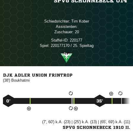
SPVG SCHONNEBECK U14
Schiedsrichter:
 
Assistenten:
Zuschauer:
20
Staffel-ID:
220177
Spiel:
220177170 / 25. Spieltag
DJK ADLER UNION FRINTROP
(38')

0’
35’
(7', 60') k.A. (23) | (25') k.A. (13) | (65', 69') k.A. (11)
SPVG SCHONNEBECK 1910 II.