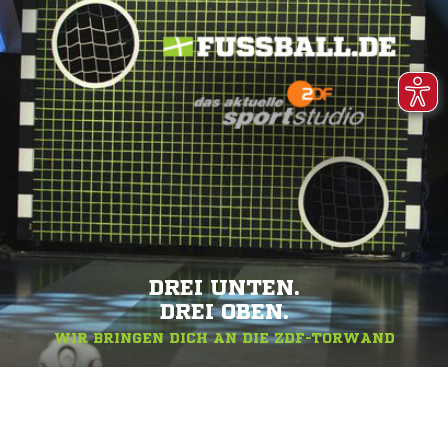
DREI UNTEN.
DREI OBEN.
WIR BRINGEN DICH AN DIE ZDF-TORWAND