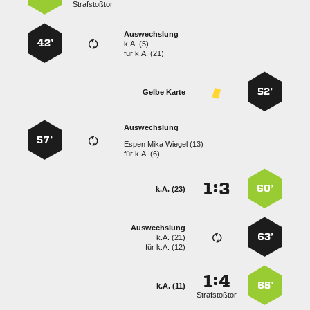
Strafstoßtor
Auswechslung
42’
k.A. (5)
für
k.A. (21)
52’
Gelbe Karte
Auswechslung
57’
   
für
k.A. (6)
:


60’
k.A. (23)
Auswechslung
63’
k.A. (21)
für
k.A. (12)
:


65’
k.A. (11)
Strafstoßtor