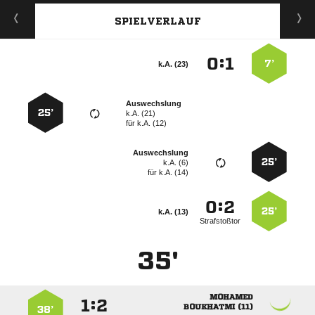
SPIELVERLAUF
:


7’
k.A. (23)
Auswechslung
25’
k.A. (21)
für
k.A. (12)
Auswechslung
25’
k.A. (6)
für
k.A. (14)
:


25’
k.A. (13)
Strafstoßtor
35'

:


 
38’