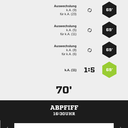
Auswechslung
69’
k.A. (9)
für
k.A. (23)
Auswechslung
69’
k.A. (5)
für
k.A. (11)
Auswechslung
69’
k.A. (8)
für
k.A. (6)
:


69’
k.A. (11)
70'
ABPFIFF
16:30UHR
ANZEIGE