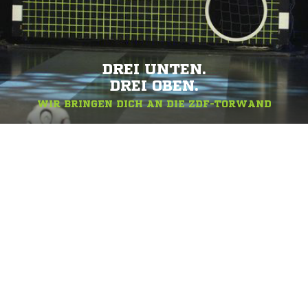
DREI UNTEN.
DREI OBEN.
WIR BRINGEN DICH AN DIE ZDF-TORWAND