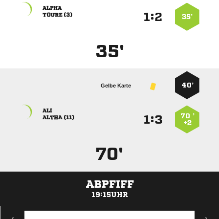

:


 
35’
35'
40’
Gelbe Karte

70 ’
:


 
+2
70'
ABPFIFF
19:15UHR
ANZEIGE