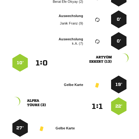
   
Auswechslung
0’
  
Auswechslung
0’
k.A. (7)

:


 
10’
19’
Gelbe Karte

:


 
22’
27’
Gelbe Karte