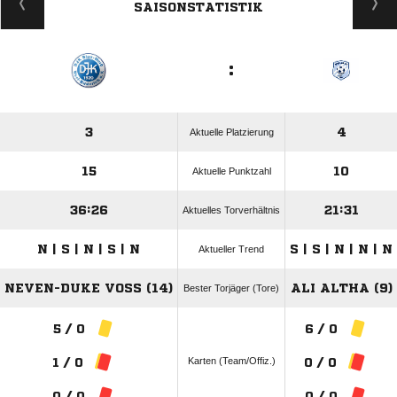
SAISONSTATISTIK
:
3
4
Aktuelle Platzierung
15
10
Aktuelle Punktzahl
36:26
21:31
Aktuelles Torverhältnis
N | S | N | S | N
S | S | N | N | N
Aktueller Trend
NEVEN-DUKE VOSS (14)
ALI ALTHA (9)
Bester Torjäger (Tore)
5 / 0
6 / 0
Karten (Team/Offiz.)
1 / 0
0 / 0
0 / 0
0 / 0