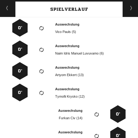
SPIELVERLAUF
Auswechslung
0’
  
Auswechslung
0’
    
Auswechslung
0’
  
Auswechslung
0’
  
Auswechslung
0’
  
Auswechslung
0’