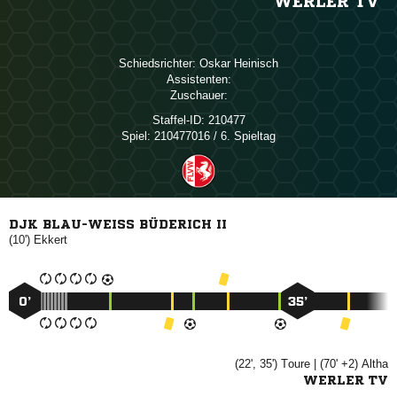
WERLER TV
Schiedsrichter:
 
Assistenten:
Zuschauer:
Staffel-ID:
210477
Spiel:
210477016 / 6. Spieltag
DJK BLAU-WEISS BÜDERICH II
(10')

0’
35’
(22', 35')

| (70' +2)

WERLER TV