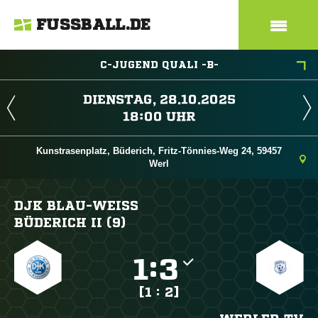
FUSSBALL.DE
C-JUGEND QUALI -B-
 
 
Kunstrasenplatz, Büderich, Fritz-Tönnies-Weg 24, 59457
Werl
DJK BLAU-WEISS B
ÜDERICH II (9)

:

[1 : 2]