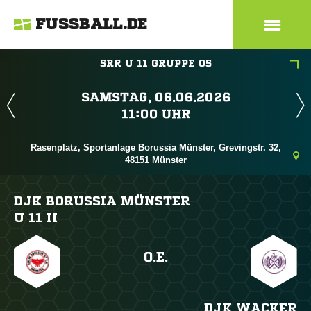
FUSSBALL.DE
5RR U 11 GRUPPE 05
 
 
Rasenplatz, Sportanlage Borussia Münster, Grevingstr. 32,
48151 Münster
DJK BORUSSIA MÜNSTER
U 11 II
O.E.
DJK WACKER