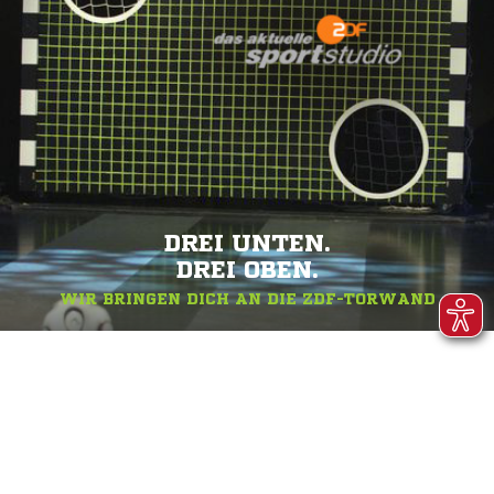
DREI UNTEN.
DREI OBEN.
WIR BRINGEN DICH AN DIE ZDF-TORWAND