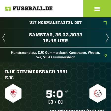
FUSSBALL.DE
U17 NORMALSTAFFEL OST
 
 
Kunstrasenplatz, DJK Gummersbach Kunstrasen, Weststr.
57a, 51643 Gummersbach
DJK GUMMERSBACH 1961
E.V.

:

[3 : 0]