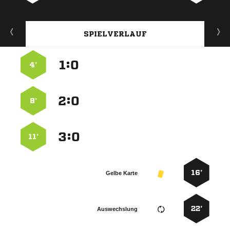
SPIELVERLAUF
:


4’
:


8’
:


11’
16’
Gelbe Karte
22’
Auswechslung