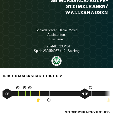
SG MORSBACH/​HOLPE-
STEIMELHAGEN/​
WALLERHAUSEN
Schiedsrichter:
 
Assistenten:
Zuschauer:
Staffel-ID:
230454
Spiel:
230454057 / 12. Spieltag
DJK GUMMERSBACH 1961 E.V.
0’
40’
SG MORSBACH/HOLPE-