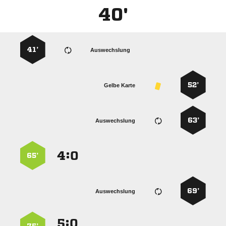
40'
41’
Auswechslung
52’
Gelbe Karte
63’
Auswechslung
:


65’
69’
Auswechslung
:

