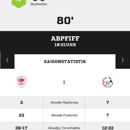
75’
Strafstoßtor
80'
ABPFIFF
18:21UHR
ANZEIGE
SAISONSTATISTIK
:
2
7
Aktuelle Platzierung
23
7
Aktuelle Punktzahl
36:17
12:33
Aktuelles Torverhältnis