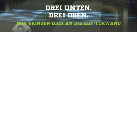
DREI UNTEN.
DREI OBEN.
WIR BRINGEN DICH AN DIE ZDF-TORWAND