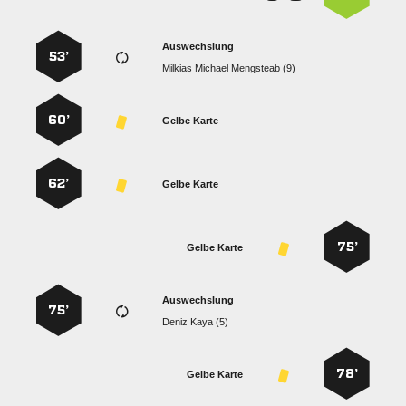
Auswechslung
53’
   
60’
Gelbe Karte
62’
Gelbe Karte
75’
Gelbe Karte
Auswechslung
75’
  
78’
Gelbe Karte