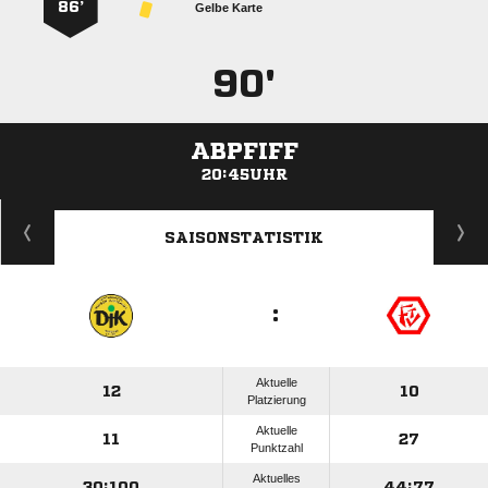
86’
Gelbe Karte
90'
ABPFIFF
20:45UHR
ANZEIGE
SAISONSTATISTIK
:
Aktuelle
12
10
Platzierung
Aktuelle
11
27
Punktzahl
Aktuelles
30:100
44:77