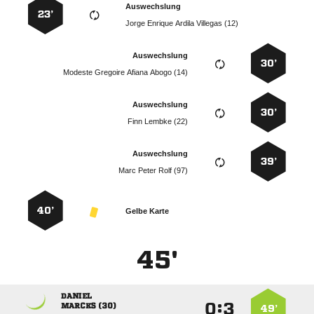
Auswechslung
23’
    
Auswechslung
30’
    
Auswechslung
30’
  
Auswechslung
39’
   
40’
Gelbe Karte
45'

:


 
49’