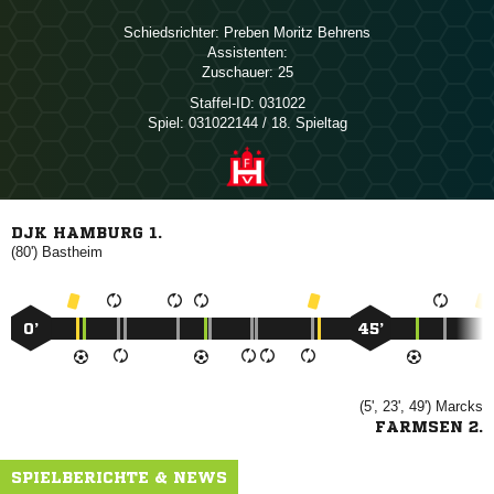
Schiedsrichter:
  
Assistenten:
Zuschauer:
25
Staffel-ID:
031022
Spiel:
031022144 / 18. Spieltag
DJK HAMBURG 1.
(80')

0’
45’
(5', 23', 49')

FARMSEN 2.
SPIELBERICHTE & NEWS