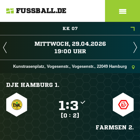
FUSSBALL.DE
KK 07
 
 
Kunstrasenplatz, Vogesenstr., Vogesenstr., 22049 Hamburg
DJK HAMBURG 1.

:

[0 : 2]
FARMSEN 2.