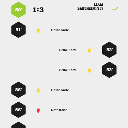

:


 
80’
81’
Gelbe Karte
82’
Gelbe Karte
83’
Gelbe Karte
86’
Gelbe Karte
86’
Rote Karte