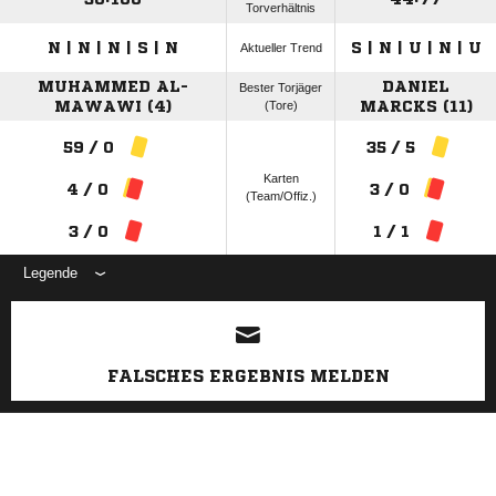
Torverhältnis
N | N | N | S | N
S | N | U | N | U
Aktueller Trend
MUHAMMED AL-
DANIEL
Bester Torjäger
MAWAWI (4)
(Tore)
MARCKS (11)
59 / 0
35 / 5
Karten
4 / 0
3 / 0
(Team/Offiz.)
3 / 0
1 / 1
Legende
ANZEIGE
FALSCHES ERGEBNIS MELDEN