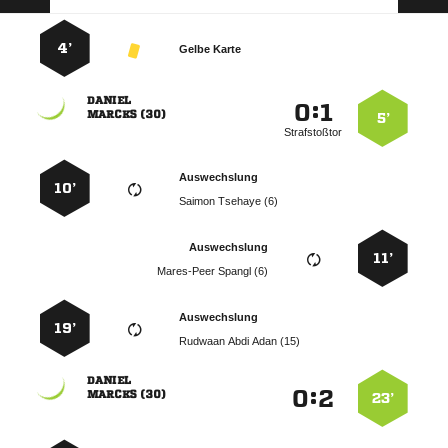
4’
Gelbe Karte

:


 
5’
Strafstoßtor
Auswechslung
10’
  
Auswechslung
11’
  
Auswechslung
19’
   

:


 
23’