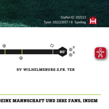
Staffel-ID:
032113
Spiel:
032113037 / 8. Spieltag

80’

SV WILHELMSBURG 2.FR. 7ER
 DEINE MANNSCHAFT UND IHRE FANS, INDEM