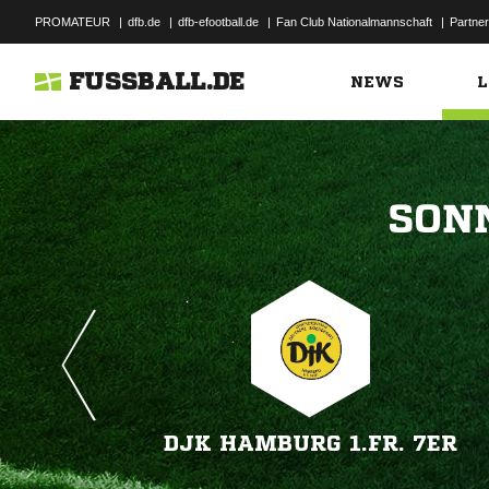
PROMATEUR
|
dfb.de
|
dfb-efootball.de
|
Fan Club Nationalmannschaft
|
Partner
FUSSBALL.DE
NEWS
L

DJK HAMBURG 1.FR. 7ER