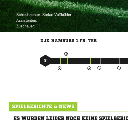
Schiedsrichter:
 
Assistenten:
Zuschauer:
DJK HAMBURG 1.FR. 7ER
0’
SPIELBERICHTE & NEWS
ES WURDEN LEIDER NOCH KEINE SPIELBERI