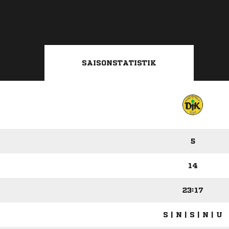
SAISONSTATISTIK
5
14
23:17
S | N | S | N | U