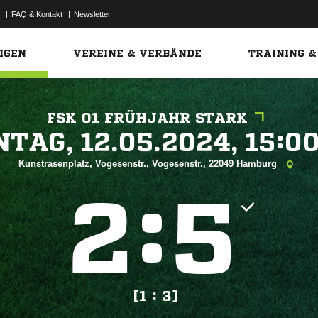
|
FAQ & Kontakt
|
Newsletter
Link
IGEN
VEREINE & VERBÄNDE
TRAINING &
FSK 01 FRÜHJAHR STARK
 


Kunstrasenplatz, Vogesenstr., Vogesenstr., 22049 Hamburg
:


[1 : 3]