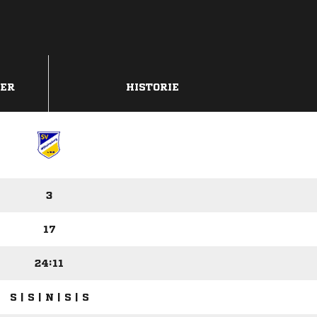
DER
HISTORIE
3
17
24:11
S | S | N | S | S