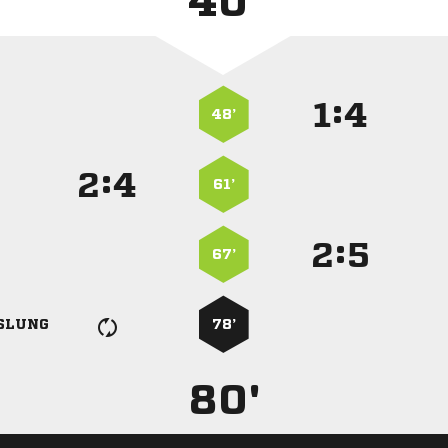
40'
:


48’
:


61’
:


67’
SLUNG
78’
80'