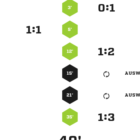
:


3’
:


5’
:


12’
15’
AUSW
21’
AUSW
:


35’