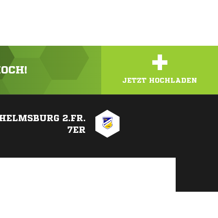
+
HOCH!
JETZT HOCHLADEN
HELMSBURG 2.FR.
7ER