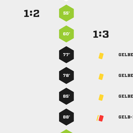
:


55’
:


60’
77’
GELB
78’
GELB
85’
GELB
88’
GELB