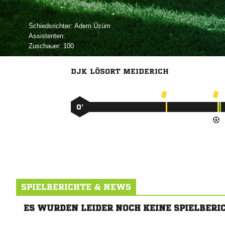
Schiedsrichter:
 
Assistenten:
Zuschauer:
100
DJK LÖSORT MEIDERICH
0’
SPIELBERICHTE & NEWS
ES WURDEN LEIDER NOCH KEINE SPIELBERI