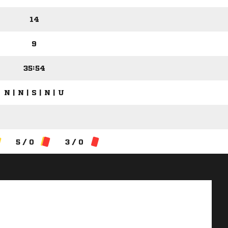
14
9
35:54
N | N | S | N | U
5 / 0
3 / 0