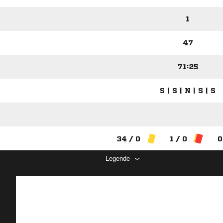
1
47
71:25
S | S | N | S | S
34 / 0
1 / 0
0
Legende