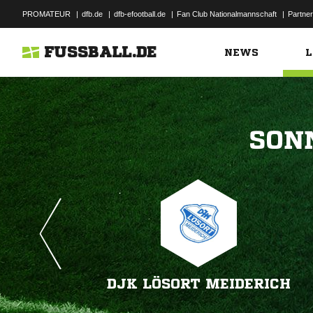
PROMATEUR
|
dfb.de
|
dfb-efootball.de
|
Fan Club Nationalmannschaft
|
Partner
FUSSBALL.DE
NEWS
L

DJK LÖSORT MEIDERICH