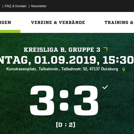
|
FAQ & Kontakt
|
Newsletter
Link
IGEN
VEREINE & VERBÄNDE
TRAINING &
KREISLIGA B, GRUPPE 3
 


Kunstrasenplatz, Talbahnstr., Talbahnstr. 52, 47137 Duisburg
:


[0 : 2]