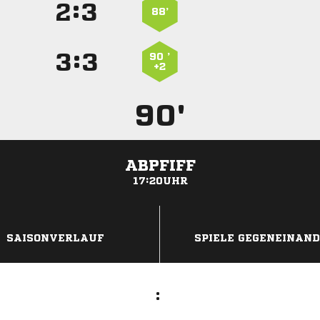
:


88’
:


90 ’
+2
90'
ABPFIFF
17:20UHR
ANZEIGE
SAISONVERLAUF
SPIELE GEGENEINAN
: