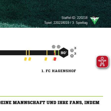
Staffel-ID:
220218
Spiel:
220218019 / 3. Spieltag

90’

1. FC HAGENSHOF
 DEINE MANNSCHAFT UND IHRE FANS, INDEM