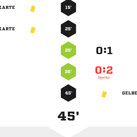
KARTE
15’
KARTE
25’
:


25’
:


36’
Eigentor
45’
GELB
45'