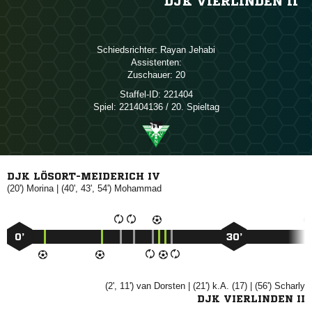
DJK VIERLINDEN II
Schiedsrichter:
 
Assistenten:
Zuschauer:
20
Staffel-ID:
221404
Spiel:
221404136 / 20. Spieltag
DJK LÖSORT-MEIDERICH IV
(20')

| (40', 43', 54')

0’
30’
(2', 11')
 
| (21') k.A. (17) | (56')

DJK VIERLINDEN II