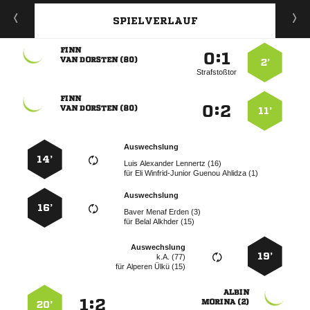
SPIELVERLAUF

:


  
2’
Strafstoßtor

:


  
11’
Auswechslung
14’
   
für
    
Auswechslung
16’
   
für
  
Auswechslung
19’
k.A. (77)
für
  

:


 
20’