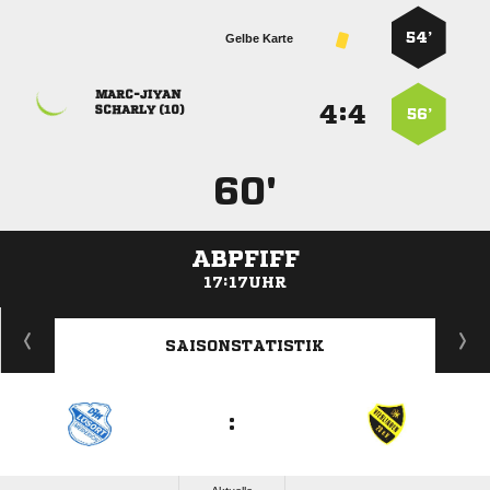
54’
Gelbe Karte

:


 
56’
60'
ABPFIFF
17:17UHR
ANZEIGE
SAISONSTATISTIK
: