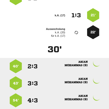
:


21’
k.A. (17)
Auswechslung
22’
k.A. (20)
für
k.A. (17)
30'

:


 
40’

:


 
43’

:


 
54’