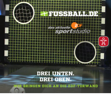
DREI UNTEN.
DREI OBEN.
WIR BRINGEN DICH AN DIE ZDF-TORWAND