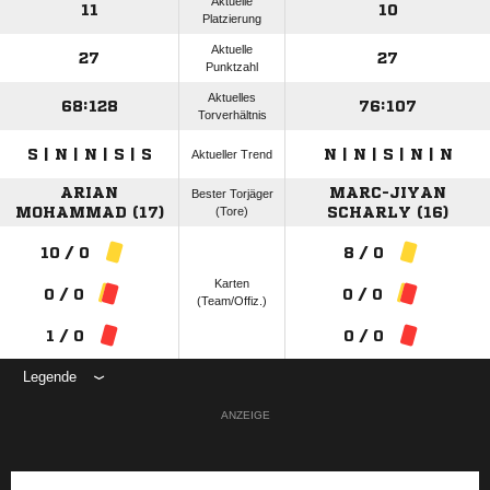
Aktuelle
11
10
Platzierung
Aktuelle
27
27
Punktzahl
Aktuelles
68:128
76:107
Torverhältnis
S | N | N | S | S
N | N | S | N | N
Aktueller Trend
ARIAN
MARC-JIYAN
Bester Torjäger
MOHAMMAD (17)
(Tore)
SCHARLY (16)
10 / 0
8 / 0
Karten
0 / 0
0 / 0
(Team/Offiz.)
1 / 0
0 / 0
Legende
ANZEIGE