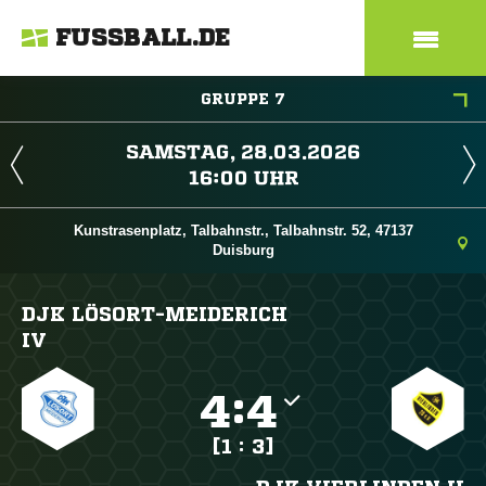
FUSSBALL.DE
GRUPPE 7
 
 
Kunstrasenplatz, Talbahnstr., Talbahnstr. 52, 47137
Duisburg
DJK LÖSORT-MEIDERICH
IV

:

[1 : 3]