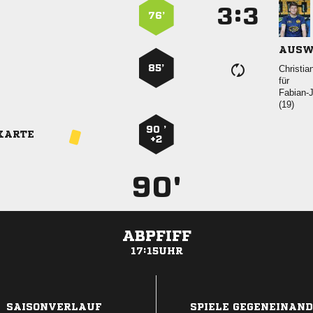
:


76’
AUSW
85’

für


90 ’
KARTE
+2
90'
ABPFIFF
17:15UHR
ANZEIGE
SAISONVERLAUF
SPIELE GEGENEINAN