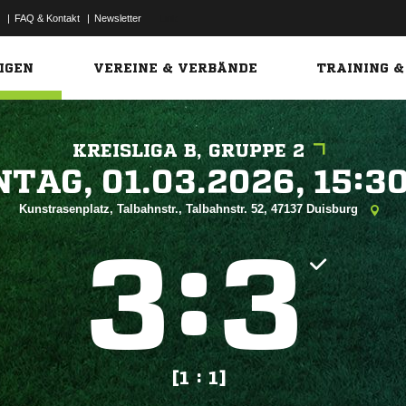
|
FAQ & Kontakt
|
Newsletter
Link
IGEN
VEREINE & VERBÄNDE
TRAINING &
KREISLIGA B, GRUPPE 2
 


Kunstrasenplatz, Talbahnstr., Talbahnstr. 52, 47137 Duisburg
:


[1 : 1]