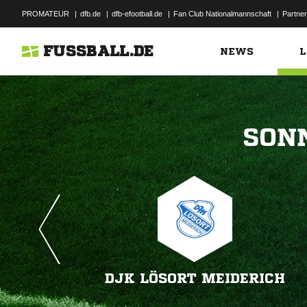
PROMATEUR
|
dfb.de
|
dfb-efootball.de
|
Fan Club Nationalmannschaft
|
Partner
FUSSBALL.DE
NEWS
L

DJK LÖSORT MEIDERICH