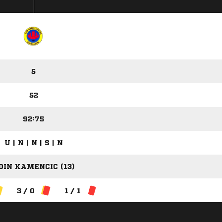
5
52
92:75
U | N | N | S | N
DIN KAMENCIC (13)
3 / 0
1 / 1