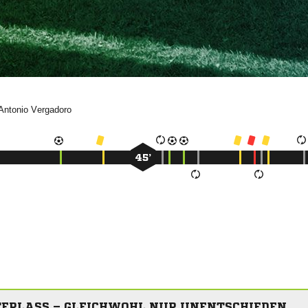


45’
TERLASS – GLEICHWOHL NUR UNENTSCHIEDEN