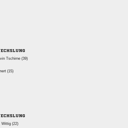
ECHSLUNG
  
 
ECHSLUNG
  