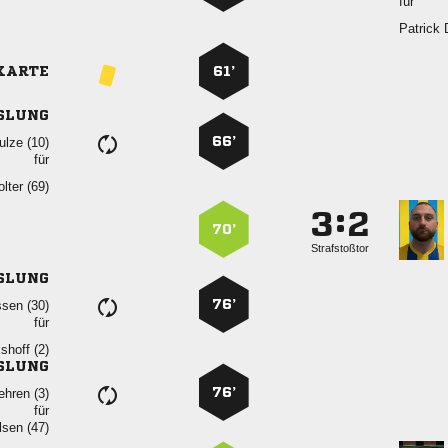
für

KARTE
61’
SLUNG
66’
 
für
 
:


70’
Strafstoßtor
SLUNG
76’
 
für
 
SLUNG
76’
 
für
 