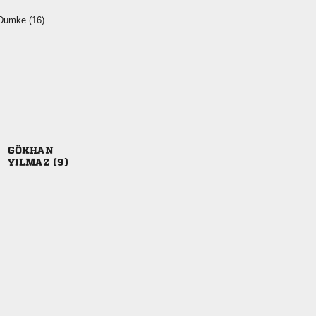
  

 