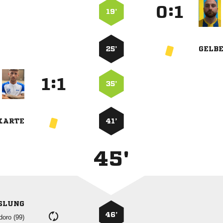
:


19’
25’
GELB
:


35’
KARTE
41’
45'
SLUNG
46’
 