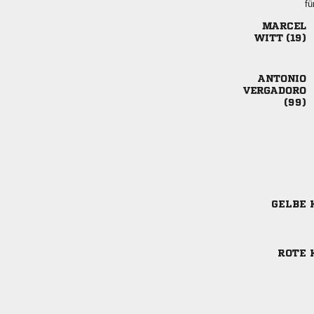
fü

 



GELBE 
ROTE 