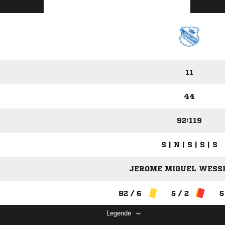
11
44
92:119
S | N | S | S | S
JEROME MIGUEL WESSE
82 / 6
5 / 2
5
Legende