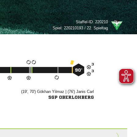
Staffel-ID:
220210
Spiel:
220210193 / 22. Spieltag

90’

(19', 70')


| (76')


SGP OBERLOHBERG