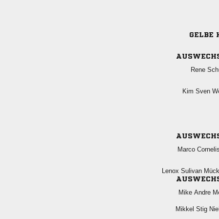
GELBE 
AUSWECH
 
  
AUSWECH
 
  
AUSWECH
  
  