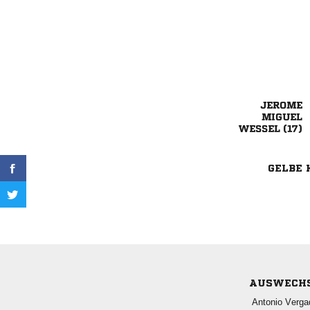


 
GELBE 
AUSWECH
 