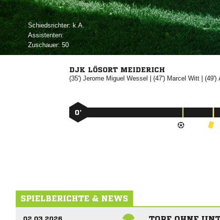
Schiedsrichter:

Assistenten:
Zuschauer:
50
DJK LÖSORT MEIDERICH
(35')
 

| (47')


| (49')
0’
SPIELBERICHTE & NEWS
TORE OHNE UN
02.03.2026