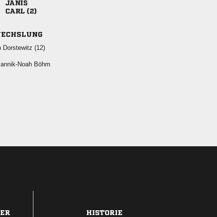

 
ECHSLUNG
  
 
DER
HISTORIE