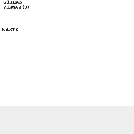

 
E KARTE