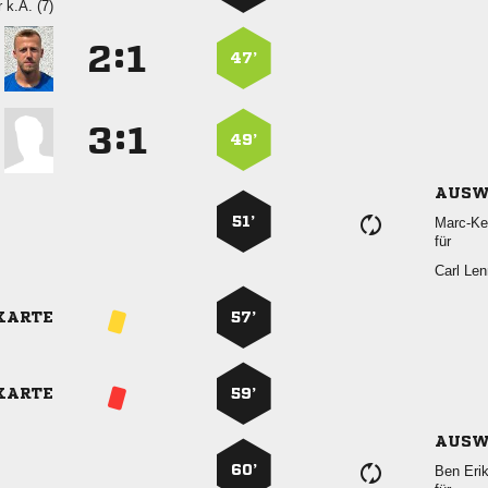
r
k.A. (7)
:


47’
:


49’
AUSW
51’

für
 
KARTE
57’
KARTE
59’
AUSW
60’
 