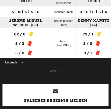
92:119
119:60
Torverhältnis
S | N | S | S | S
U | S | S | S | N
Aktueller Trend
JEROME MIGUEL
DENNY KAMITZ
Bester Torjäger
WESSEL (35)
(Tore)
(14)
82 / 6
73 / 1
Karten
5 / 2
2 / 0
(Team/Offiz.)
5 / 0
3 / 1
Legende
ANZEIGE
FALSCHES ERGEBNIS MELDEN