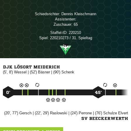
Schiedsrichter:
 
Assistenten:
Zuschauer:
65
Staffel-ID:
220210
Spiel:
220210273 / 31. Spieltag
DJK LÖSORT MEIDERICH
(5', 8')

| (52')

| (90')

0’
45’
(20', 77')

| (22', 29')

| (24')

| (76')
 
SV BEECKERWERTH