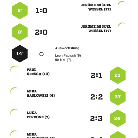
 
:


 
5’
 
:


 
8’
Auswechslung
14’
  
für
k.A. (7)

:


 
20’

:


 
22’

:


 
24’
