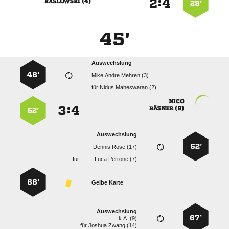
:


 
29’
45'
Auswechslung
46’
   
für
  

:


 
52’
Auswechslung
62’
  
für
  
66’
Gelbe Karte
Auswechslung
67’
k.A. (9)
für
  