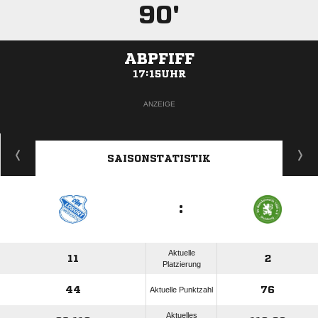
90'
ABPFIFF
17:15UHR
ANZEIGE
SAISONSTATISTIK
:
Aktuelle
11
2
Platzierung
44
76
Aktuelle Punktzahl
Aktuelles