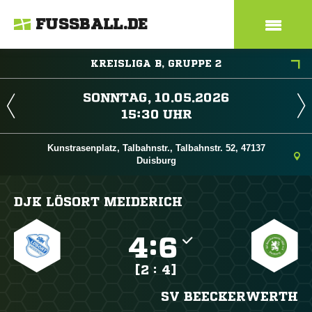
FUSSBALL.DE
KREISLIGA B, GRUPPE 2
 
 
Kunstrasenplatz, Talbahnstr., Talbahnstr. 52, 47137
Duisburg
DJK LÖSORT MEIDERICH

:

[2 : 4]
SV BEECKERWERTH