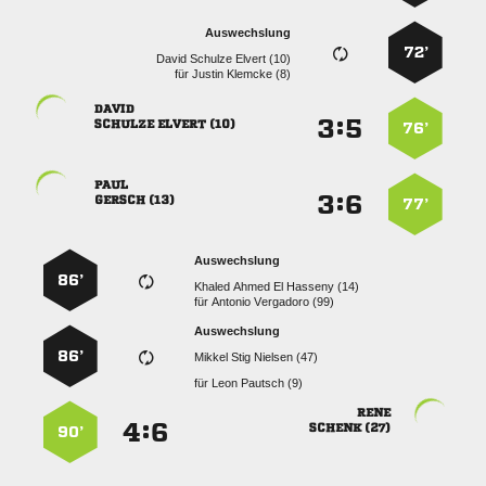
Auswechslung
72’
   
für
  

:


  
76’

:


 
77’
Auswechslung
86’
    
für
  
Auswechslung
86’
   
für
  

:


 
90’