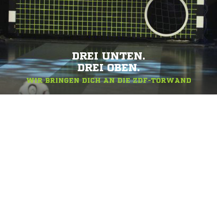
DREI UNTEN.
DREI OBEN.
WIR BRINGEN DICH AN DIE ZDF-TORWAND