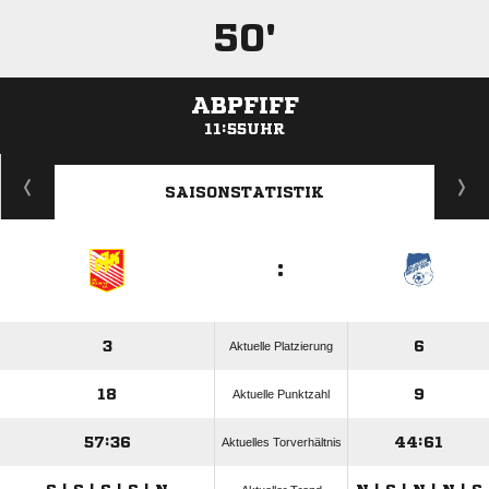
50'
ABPFIFF
11:55UHR
ANZEIGE
SAISONSTATISTIK
:
3
6
Aktuelle Platzierung
18
9
Aktuelle Punktzahl
57:36
44:61
Aktuelles Torverhältnis