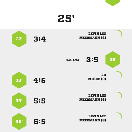
25'
 
:


 
32’
:


38’
k.A. (25)

:


 
38’
 
:


 
39’
 
:


 
46’