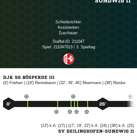
SUNDWIG II
Schiedsrichter:
Assistenten:
Zuschauer:
Staffel-ID:
211047
Spiel:
211047013 / 3. Spieltag
DJK SG BÖSPERDE III
(4')

| (18')

| (32', 39', 46')

| (38')

0’
25’
(13') k.A. (27) | (17', 19', 22') k.A. (24) | (38') k.A. (25)
SV DEILINGHOFEN-SUNDWIG II