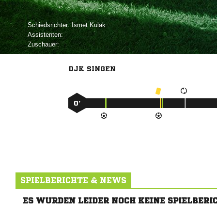
Schiedsrichter:
 
Assistenten:
Zuschauer:
DJK SINGEN
0’
SPIELBERICHTE & NEWS
ES WURDEN LEIDER NOCH KEINE SPIELBERI