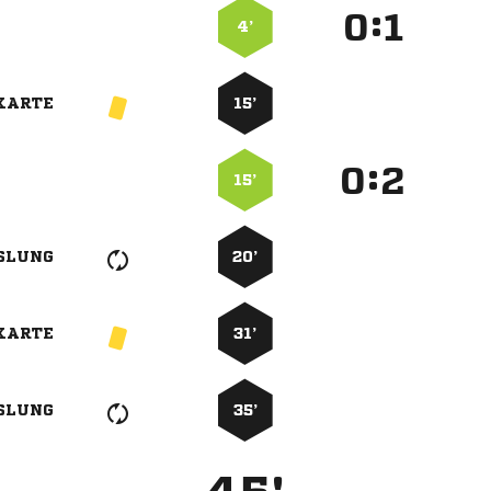
:


4’
KARTE
15’
:


15’
SLUNG
20’
KARTE
31’
SLUNG
35’