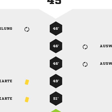
45'
SLUNG
46’
46’
AUSW
46’
AUSW
KARTE
49’
KARTE
51’