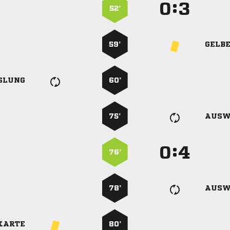
:


52’
59’
GELB
SLUNG
60’
75’
AUSW
:


76’
78’
AUSW
KARTE
80’