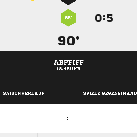
:


85’
90'
ABPFIFF
18:45UHR
ANZEIGE
SAISONVERLAUF
SPIELE GEGENEINAN
: