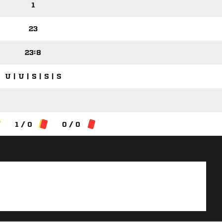
1
23
23:8
U | U | S | S | S
1 / 0
0 / 0