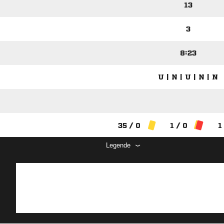
13
3
8:23
U | N | U | N | N
35 / 0
1 / 0
1
Legende