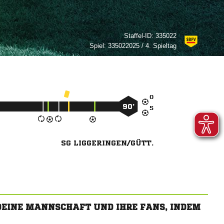
Staffel-ID:
335022
Spiel:
335022025 / 4. Spieltag

90’

SG LIGGERINGEN/GÜTT.
 DEINE MANNSCHAFT UND IHRE FANS, INDEM