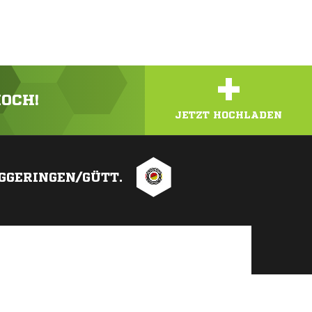
+
HOCH!
JETZT HOCHLADEN
IGGERINGEN/GÜTT.