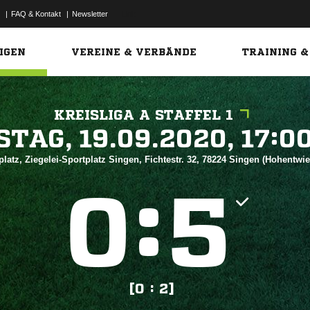
|
FAQ & Kontakt
|
Newsletter
Link
IGEN
VEREINE & VERBÄNDE
TRAINING &
KREISLIGA A STAFFEL 1
 


latz, Ziegelei-Sportplatz Singen, Fichtestr. 32, 78224 Singen (Hohentwie
:


[0 : 2]