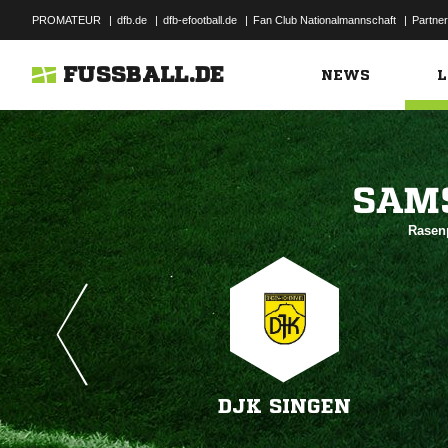
PROMATEUR
|
dfb.de
|
dfb-efootball.de
|
Fan Club Nationalmannschaft
|
Partner
FUSSBALL.DE
NEWS
L

Rasenp
DJK SINGEN