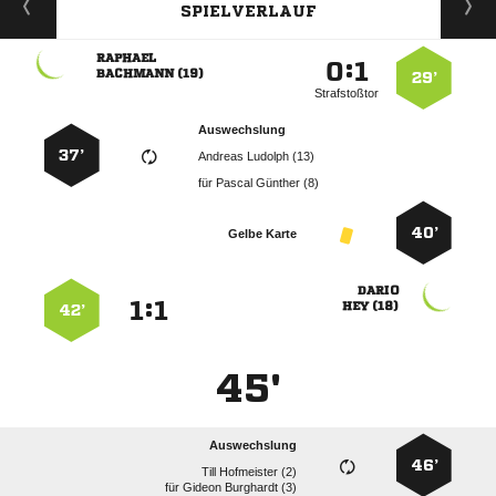
SPIELVERLAUF

:


 
29’
Strafstoßtor
Auswechslung
37’
  
für
  
40’
Gelbe Karte

:


 
42’
45'
Auswechslung
46’
  
für
  