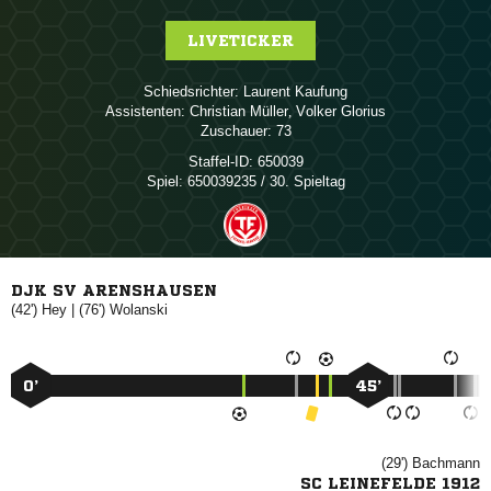
LIVETICKER
Schiedsrichter:
 
Assistenten:
 
,  
Zuschauer:
73
Staffel-ID:
650039
Spiel:
650039235 / 30. Spieltag
DJK SV ARENSHAUSEN
(42')

| (76')

0’
45’
(29')

SC LEINEFELDE 1912