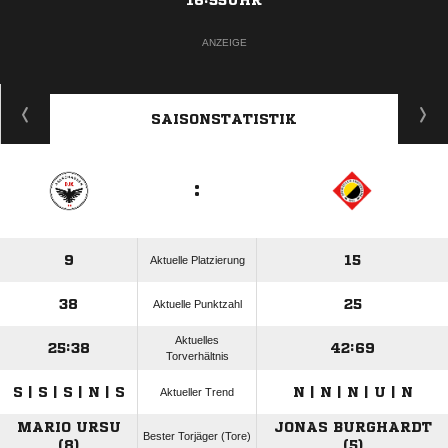
16:55UHR
ANZEIGE
SAISONSTATISTIK
:
9
15
Aktuelle Platzierung
38
25
Aktuelle Punktzahl
Aktuelles
25:38
42:69
Torverhältnis
S | S | S | N | S
N | N | N | U | N
Aktueller Trend
MARIO URSU
JONAS BURGHARDT
Bester Torjäger (Tore)
(8)
(5)