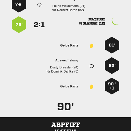
74’
  
für
  

:


 
76’
81’
Gelbe Karte
Auswechslung
82’
  
für
  
90 ’
Gelbe Karte
+1
90'
ABPFIFF