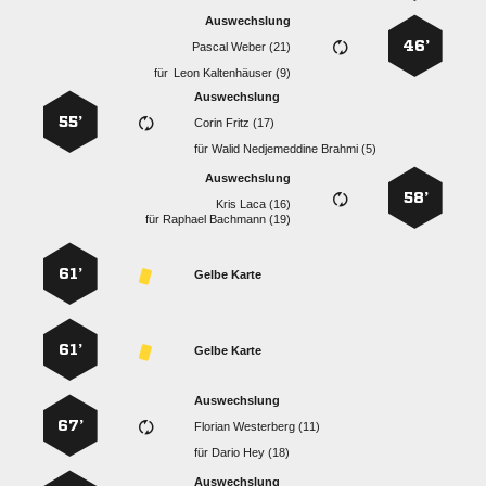
Auswechslung
46’
  
für
  
Auswechslung
55’
  
für
   
Auswechslung
58’
  
für
  
61’
Gelbe Karte
61’
Gelbe Karte
Auswechslung
67’
  
für
  
Auswechslung