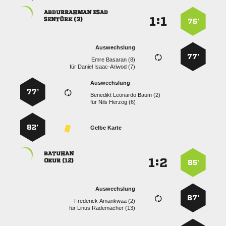
 
:


 
75’
Auswechslung
77’
  
für
  
Auswechslung
77’
   
für
  
82’
Gelbe Karte

:


 
85’
Auswechslung
87’
  
für
  