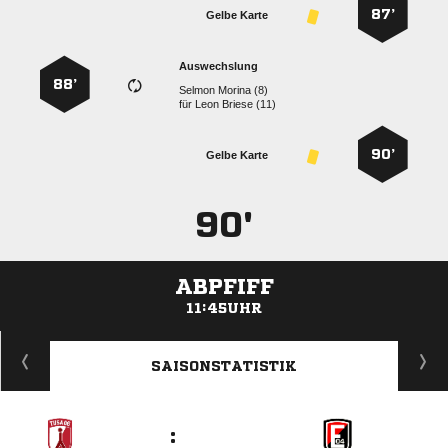
87’
Gelbe Karte
Auswechslung
88’
  
für
  
90’
Gelbe Karte
90'
ABPFIFF
11:45UHR
ANZEIGE
SAISONSTATISTIK
: