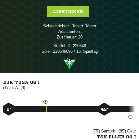
LIVETICKER
Schiedsrichter:
 
Assistenten:
Zuschauer:
20
Staffel-ID:
220646
Spiel:
220646096 / 16. Spieltag
DJK TUSA 06 I
(17') k.A. (9)
0’
45’
(75')

| (85')

TSV ELLER 04 I