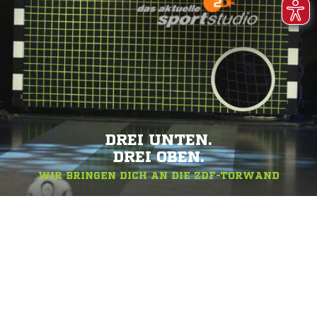
DREI UNTEN.
DREI OBEN.
WIR BRINGEN DICH AN DIE ZDF-TORWAND