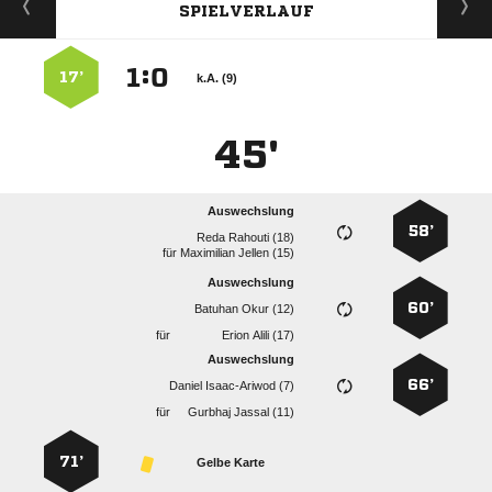
SPIELVERLAUF
:


17’
k.A. (9)
45'
Auswechslung
58’
  
für
  
Auswechslung
60’
  
für
  
Auswechslung
66’
  
für
  
71’
Gelbe Karte