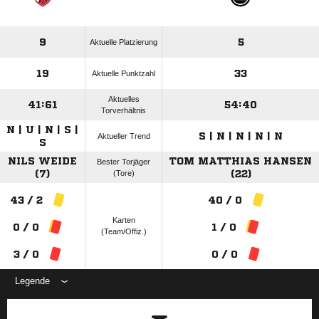
9
5
Aktuelle Platzierung
19
33
Aktuelle Punktzahl
Aktuelles
41:61
54:40
Torverhältnis
N | U | N | S |
S | N | N | N | N
Aktueller Trend
S
NILS WEIDE
TOM MATTHIAS HANSEN
Bester Torjäger
(7)
(Tore)
(22)
43 / 2
40 / 0
Karten
0 / 0
1 / 0
(Team/Offiz.)
3 / 0
0 / 0
Legende
ANZEIGE