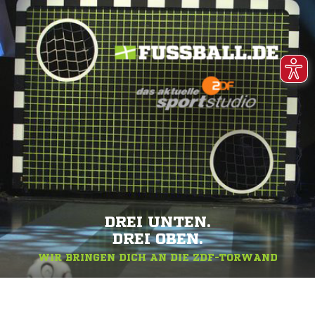
DREI UNTEN.
DREI OBEN.
WIR BRINGEN DICH AN DIE ZDF-TORWAND