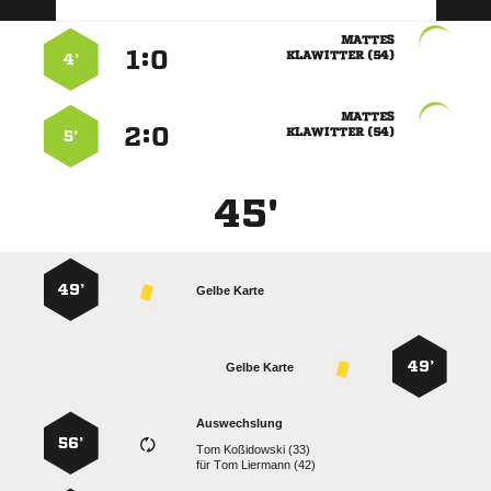

:


 
4’

:


 
5’
45'
49’
Gelbe Karte
49’
Gelbe Karte
Auswechslung
56’
  
für
  