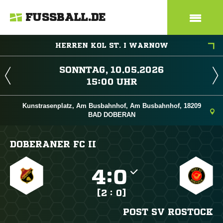
FUSSBALL.DE
HERREN KOL ST. I WARNOW
 
 
Kunstrasenplatz, Am Busbahnhof, Am Busbahnhof, 18209
BAD DOBERAN
DOBERANER FC II

:

[2 : 0]
POST SV ROSTOCK