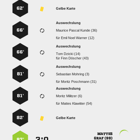
62’
Gelbe Karte
Auswechslung
66’
   
für
   
Auswechslung
66’
  
für
  
Auswechslung
81’
  
für
  
Auswechslung
81’
  
für
  
82’
Gelbe Karte

:


 
87’