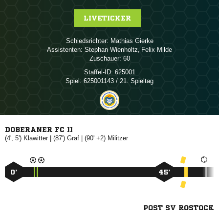
LIVETICKER
Schiedsrichter:
 
Assistenten:
 
,  
Zuschauer:
60
Staffel-ID:
625001
Spiel:
625001143 / 21. Spieltag
DOBERANER FC II
(4', 5')

| (87')

| (90' +2)

0’
45’
POST SV ROSTOCK