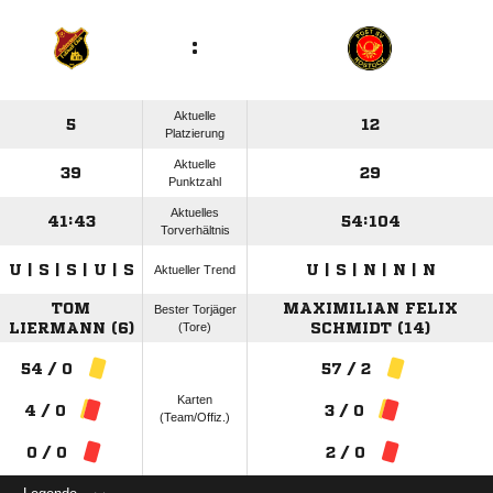
:
Aktuelle
5
12
Platzierung
Aktuelle
39
29
Punktzahl
Aktuelles
41:43
54:104
Torverhältnis
U | S | S | U | S
U | S | N | N | N
Aktueller Trend
TOM
MAXIMILIAN FELIX
Bester Torjäger
LIERMANN (6)
(Tore)
SCHMIDT (14)
54 / 0
57 / 2
Karten
4 / 0
3 / 0
(Team/Offiz.)
0 / 0
2 / 0