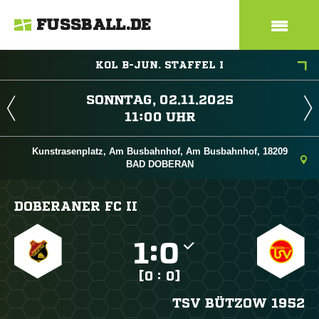
FUSSBALL.DE
KOL B-JUN. STAFFEL I
 
 
Kunstrasenplatz, Am Busbahnhof, Am Busbahnhof, 18209
BAD DOBERAN
DOBERANER FC II

:

[0 : 0]
TSV BÜTZOW 1952