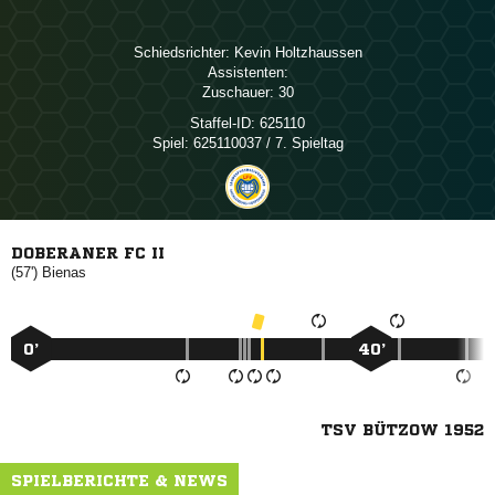
Schiedsrichter:
 
Assistenten:
Zuschauer:
30
Staffel-ID:
625110
Spiel:
625110037 / 7. Spieltag
DOBERANER FC II
(57')

0’
40’
TSV BÜTZOW 1952
SPIELBERICHTE & NEWS