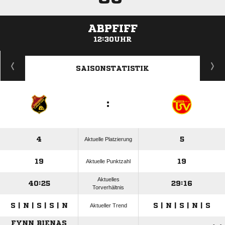
ABPFIFF
12:30UHR
ANZEIGE
SAISONSTATISTIK
:
4
5
Aktuelle Platzierung
19
19
Aktuelle Punktzahl
Aktuelles
40:25
29:16
Torverhältnis
S | N | S | S | N
S | N | S | N | S
Aktueller Trend
FYNN BIENAS