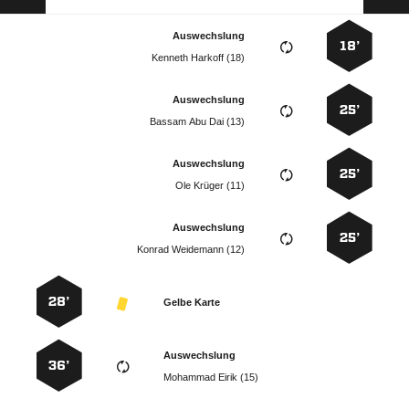
Auswechslung
18’
  
Auswechslung
25’
   
Auswechslung
25’
  
Auswechslung
25’
  
28’
Gelbe Karte
Auswechslung
36’
  