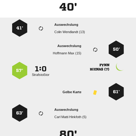
40'
Auswechslung
41’
  
Auswechslung
50’
  

:


 
57’
Strafstoßtor
61’
Gelbe Karte
Auswechslung
63’
   
80'