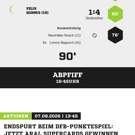

:


 
60’
Strafstoßtor
Auswechslung
76’
  
für
  
90'
ABPFIFF
15:45UHR
ANZEIGE
AKTIONEN
07.08.2026 | 13:45
ENDSPURT BEIM DFB-PUNKTESPIEL:
JETZT ARAL SUPERCARDS GEWINNEN