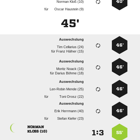
40’
  
für
  
45'
Auswechslung
46’
  
für
  
Auswechslung
46’
  
für
  
Auswechslung
46’
  
für
  
Auswechslung
46’
  
für
  

:


 
55’