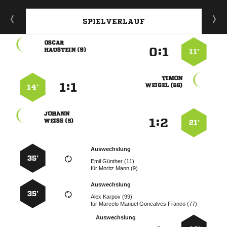
SPIELVERLAUF

:


 
11’

:


 
14’

:


 
21’
Auswechslung
35’
  
für
  
Auswechslung
35’
  
für
    
Auswechslung