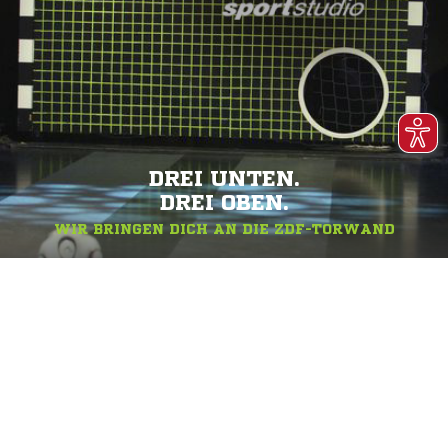
DREI UNTEN.
DREI OBEN.
WIR BRINGEN DICH AN DIE ZDF-TORWAND