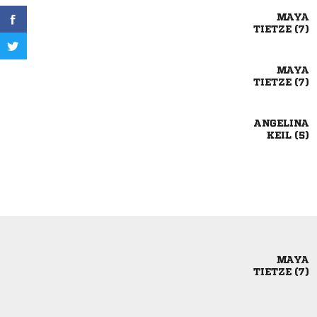

 

 

 

 