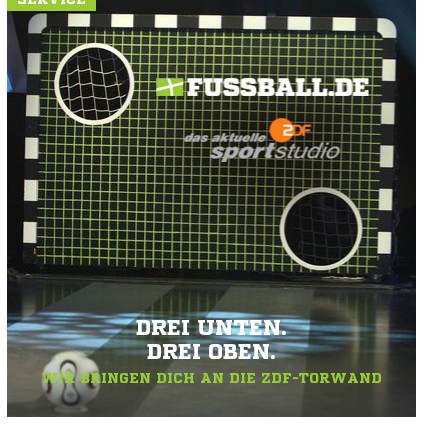
DREI UNTEN.
DREI OBEN.
WIR BRINGEN DICH AN DIE ZDF-TORWAND