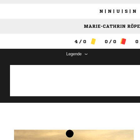
N | N | U | S | N
MARIE-CATHRIN RÖPER
4 / 0
0 / 0
0 
Legende