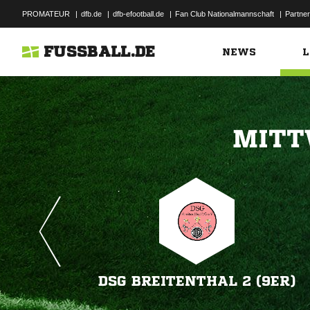
PROMATEUR
|
dfb.de
|
dfb-efootball.de
|
Fan Club Nationalmannschaft
|
Partner
FUSSBALL.DE
NEWS
L

DSG BREITENTHAL 2 (9ER)