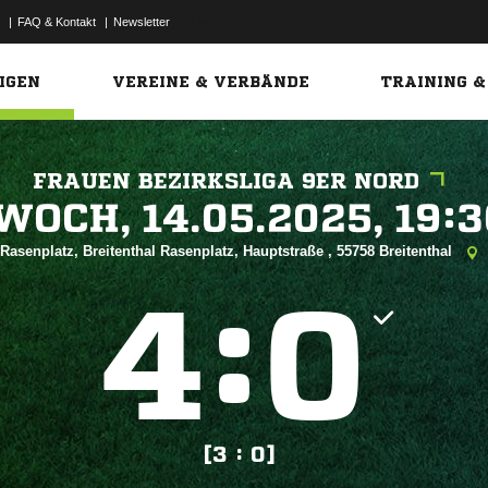
|
FAQ & Kontakt
|
Newsletter
Link
IGEN
VEREINE & VERBÄNDE
TRAINING &
FRAUEN BEZIRKSLIGA 9ER NORD
 


Rasenplatz, Breitenthal Rasenplatz, Hauptstraße , 55758 Breitenthal
:


[3 : 0]