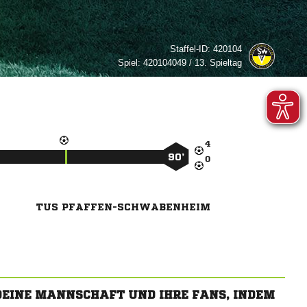
Staffel-ID:
420104
Spiel:
420104049 / 13. Spieltag

90’

TUS PFAFFEN-SCHWABENHEIM
 DEINE MANNSCHAFT UND IHRE FANS, INDEM