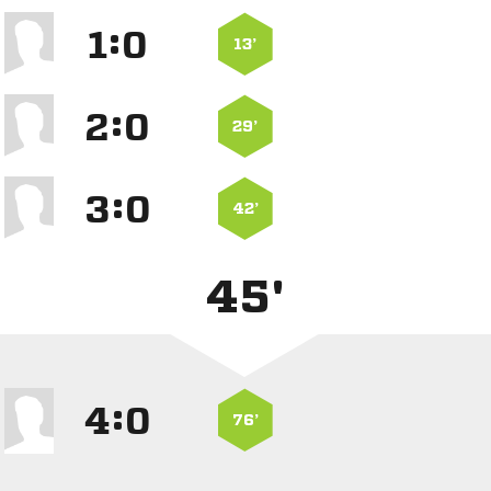
:


13’
:


29’
:


42’
45'
:


76’