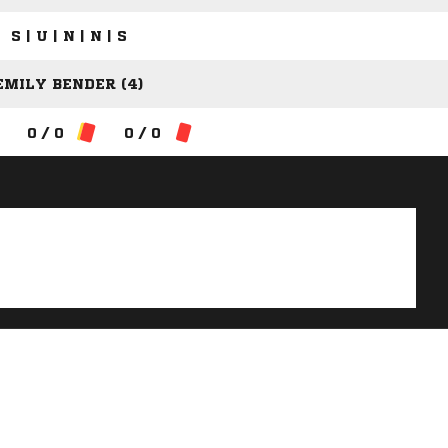
S | U | N | N | S
EMILY BENDER (4)
0 / 0
0 / 0