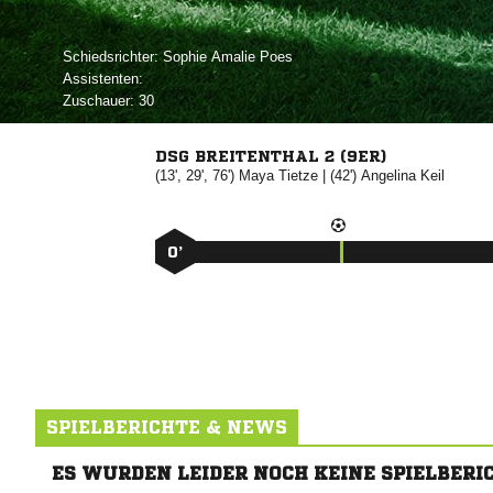
Schiedsrichter:
  
Assistenten:
Zuschauer:
30
DSG BREITENTHAL 2 (9ER)
(13', 29', 76')


| (42')


0’
SPIELBERICHTE & NEWS
ES WURDEN LEIDER NOCH KEINE SPIELBERI