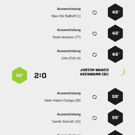
Auswechslung
46’
  
Auswechslung
46’
  
Auswechslung
46’
  

:


 
53’
Auswechslung
59’
  
Auswechslung
59’
  