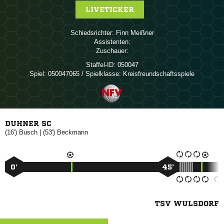
LIVETICKER
Schiedsrichter:
 
Assistenten:
Zuschauer:
Staffel-ID:
050047
Spiel:
050047065 / Spielklasse: Kreisfreundschaftsspiele
DUHNER SC
(16')

| (53')

0’
45’
TSV WULSDORF