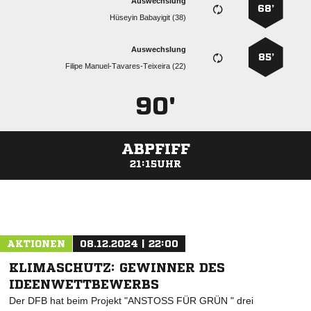
Auswechslung
68’
  
Auswechslung
85’
  
90'
ABPFIFF
21:15UHR
ANZEIGE
AKTIONEN
08.12.2024 | 22:00
KLIMASCHUTZ: GEWINNER DES
IDEENWETTBEWERBS
Der DFB hat beim Projekt "ANSTOSS FÜR GRÜN " drei