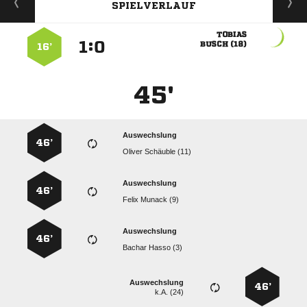
SPIELVERLAUF

:


 
16’
45'
Auswechslung
46’
  
Auswechslung
46’
  
Auswechslung
46’
  
Auswechslung
46’
k.A. (24)