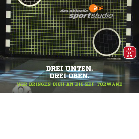
DREI UNTEN.
DREI OBEN.
WIR BRINGEN DICH AN DIE ZDF-TORWAND