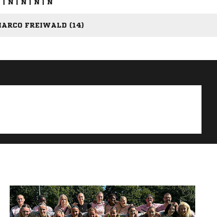
 | N | N | N | N
MARCO FREIWALD (14)