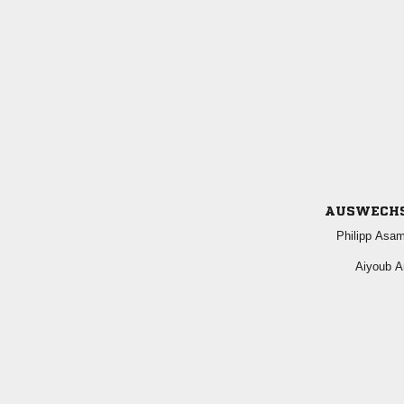
AUSWECH
 
 