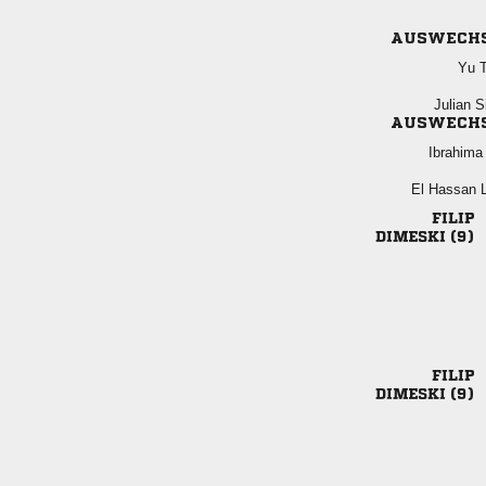
AUSWECH
 
 
AUSWECH
 
  

 

 