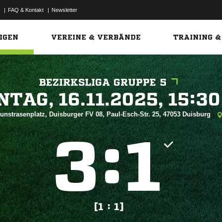
|
FAQ & Kontakt
|
Newsletter
Link
IGEN
VEREINE & VERBÄNDE
TRAINING &
BEZIRKSLIGA GRUPPE 5
 


unstrasenplatz, Duisburger FV 08, Paul-Esch-Str. 25, 47053 Duisburg
:


[1 : 1]