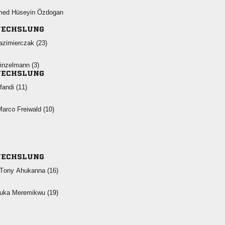
  
ECHSLUNG
 
 
ECHSLUNG
 
  
ECHSLUNG
  
  