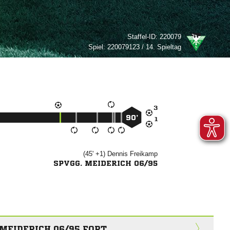
Staffel-ID:
220079
Spiel:
220079123 / 14. Spieltag

90’

(45' +1)


SPVGG. MEIDERICH 06/95
 MEIDERICH 06/95 FORT