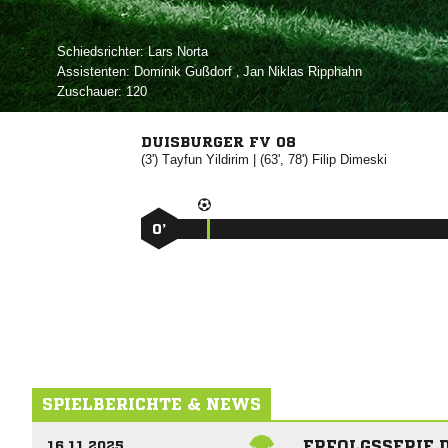
Schiedsrichter:
 
Assistenten:
 
,   
Zuschauer:
120
DUISBURGER FV 08
(3')


| (63', 78')


0’
SPIELBERICHTE & NEWS
ERFOLGSSERIE D
16.11.2025