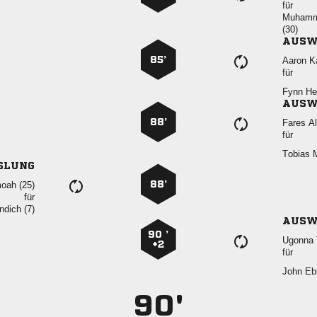
für


AUSW
85’
 
für
 
AUSW
88’
 
für
 
SLUNG
88’
 
für
 
AUSW
90 ’
 
+2
für
 
90'