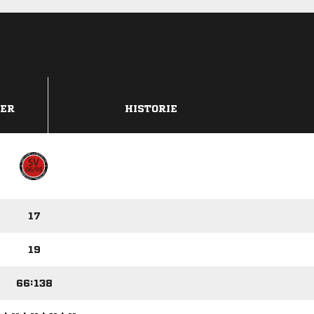
DER
HISTORIE
17
19
66:138