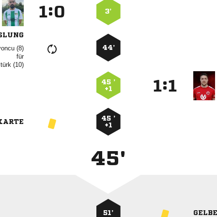
:


3’
SLUNG
44’
 
für
 
:


45 ’
+1
45 ’
KARTE
+1
45'
51’
GELB