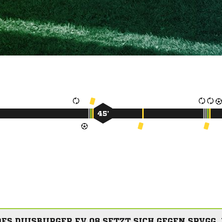
45’
ES DUISBURGER FV 08 SETZT SICH GEGEN SPVGG.