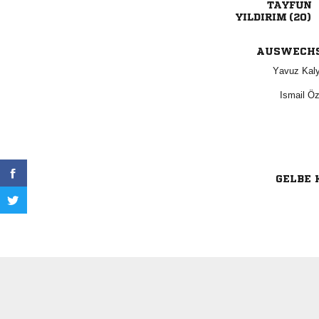

 
AUSWECH
 
 
GELBE 