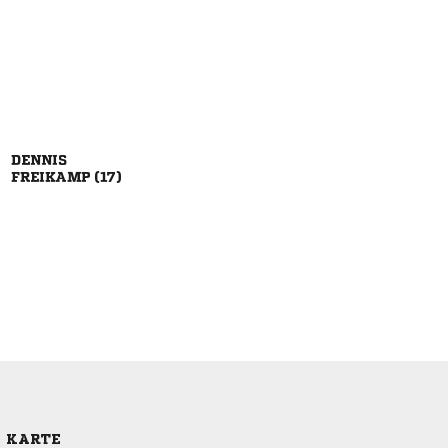

 
E KARTE