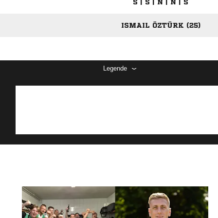
S | S | N | N | S
ISMAIL ÖZTÜRK (25)
Legende