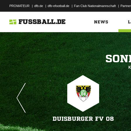
PROMATEUR
|
dfb.de
|
dfb-efootball.de
|
Fan Club Nationalmannschaft
|
Partner
FUSSBALL.DE
NEWS
L

K
DUISBURGER FV 08