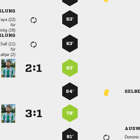
SLUNG
63’
 
für
 
SLUNG
63’
 
für
 
:


63’
64’
GELB
:


78’
AUSW
81’
