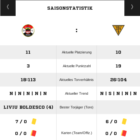
ANZEIGE
SAISONSTATISTIK
:
11
10
Aktuelle Platzierung
3
19
Aktuelle Punktzahl
18:113
26:104
Aktuelles Torverhältnis
N | N | N | N | N
N | S | N | N | N
Aktueller Trend
LIVIU BOLDESCO (4)
Bester Torjäger (Tore)
7 / 0
6 / 0
Karten (Team/Offiz.)
0 / 0
0 / 0