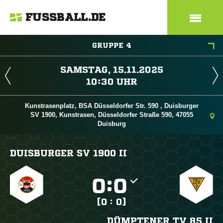
FUSSBALL.DE
GRUPPE 4
 
 
Kunstrasenplatz, BSA Düsseldorfer Str. 590 , Duisburger
SV 1900, Kunstrasen, Düsseldorfer Straße 590, 47055
Duisburg
DUISBURGER SV 1900 II

:

[0 : 0]
DÜMPTENER TV 85 II