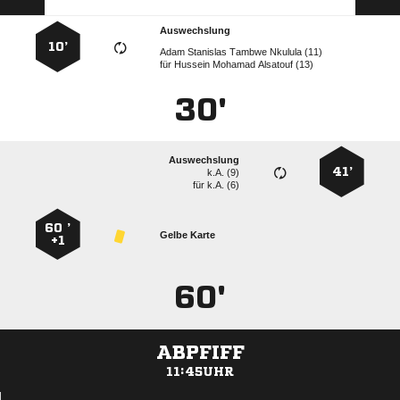
Auswechslung
10’
    
für
   
30'
Auswechslung
41’
k.A. (9)
für
k.A. (6)
60 ’
Gelbe Karte
+1
60'
ABPFIFF
11:45UHR