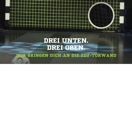
DREI UNTEN.
DREI OBEN.
WIR BRINGEN DICH AN DIE ZDF-TORWAND