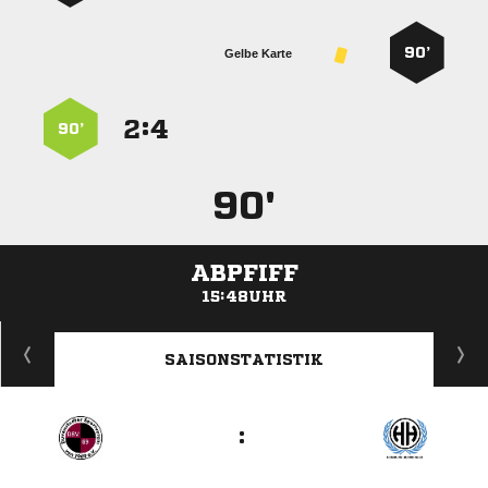
90’
Gelbe Karte
:


90’
90'
ABPFIFF
15:48UHR
ANZEIGE
SAISONSTATISTIK
: