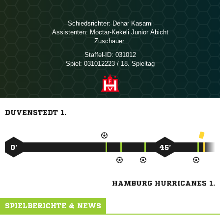
Schiedsrichter:
 
Assistenten:
  
Zuschauer:
Staffel-ID:
031012
Spiel:
031012223 / 18. Spieltag
DUVENSTEDT 1.
0’
45’
HAMBURG HURRICANES 1.
SPIELBERICHTE & NEWS