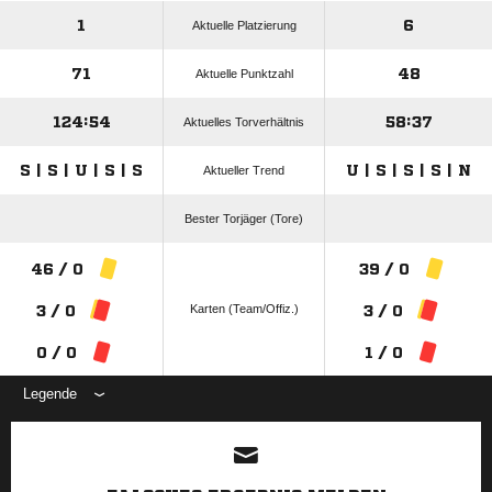
1
6
Aktuelle Platzierung
71
48
Aktuelle Punktzahl
124:54
58:37
Aktuelles Torverhältnis
S | S | U | S | S
U | S | S | S | N
Aktueller Trend
Bester Torjäger (Tore)
46 / 0
39 / 0
Karten (Team/Offiz.)
3 / 0
3 / 0
0 / 0
1 / 0
Legende
ANZEIGE