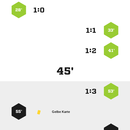
:


28’
:


33’
:


41’
45'
:


53’
55’
Gelbe Karte