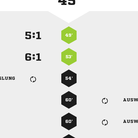
45'
:


49’
:


53’
SLUNG
54’
60’
AUSW
60’
AUSW