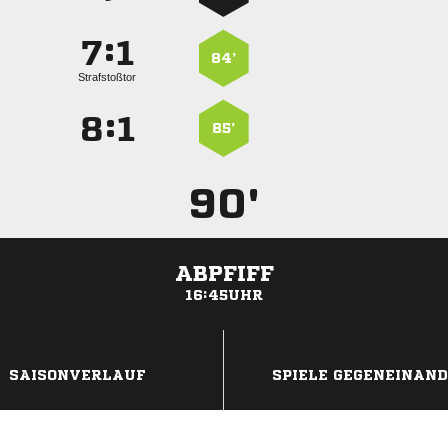
:


84’
Strafstoßtor
:


85’
90'
ABPFIFF
16:45UHR
ANZEIGE
SAISONVERLAUF
SPIELE GEGENEINAN