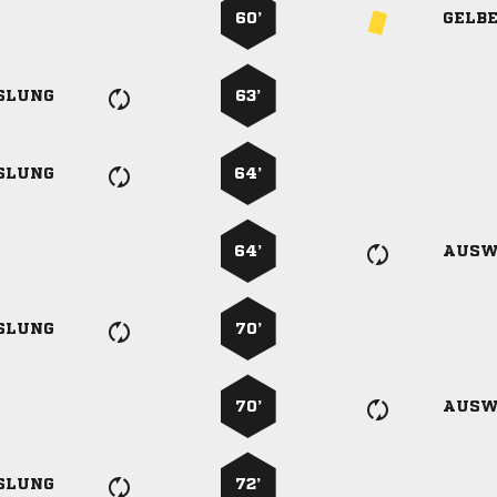
60’
GELB
SLUNG
63’
SLUNG
64’
64’
AUSW
SLUNG
70’
70’
AUSW
SLUNG
72’