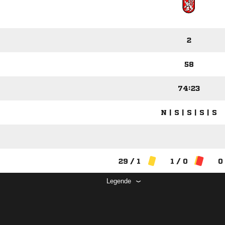
2
58
74:23
N | S | S | S | S
29 / 1
1 / 0
0
Legende