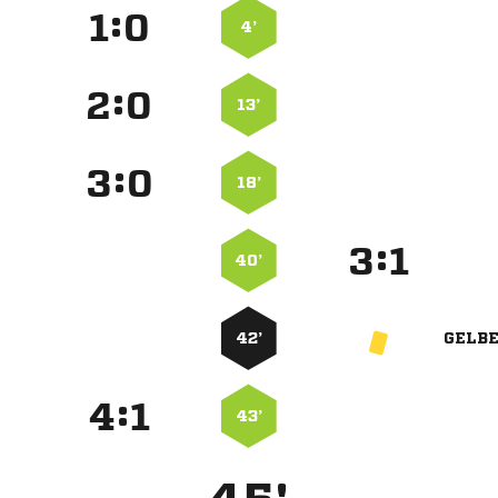
:


4’
:


13’
:


18’
:


40’
42’
GELB
:


43’