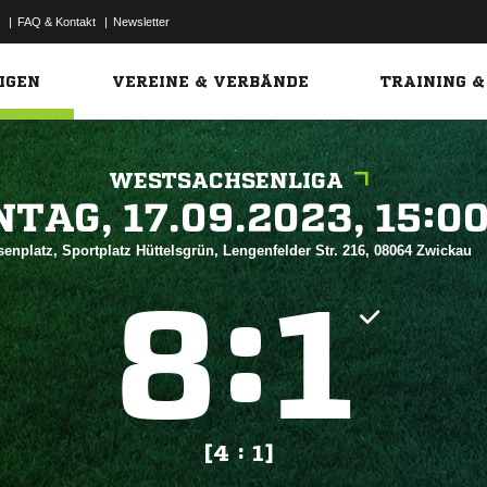
|
FAQ & Kontakt
|
Newsletter
Link
IGEN
VEREINE & VERBÄNDE
TRAINING &
WESTSACHSENLIGA
 


senplatz, Sportplatz Hüttelsgrün, Lengenfelder Str. 216, 08064 Zwickau
:


[4 : 1]