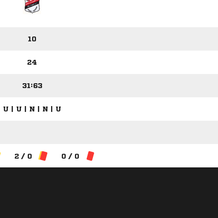
10
24
31:63
U | U | N | N | U
2 / 0
0 / 0