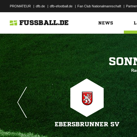
PROMATEUR
|
dfb.de
|
dfb-efootball.de
|
Fan Club Nationalmannschaft
|
Partner
FUSSBALL.DE
NEWS
L

Ra
EBERSBRUNNER SV