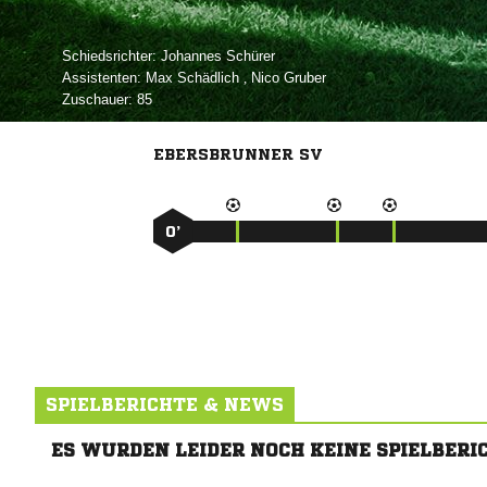
Schiedsrichter:
 
Assistenten:
 
,  
Zuschauer:
85
EBERSBRUNNER SV
0’
SPIELBERICHTE & NEWS
ES WURDEN LEIDER NOCH KEINE SPIELBERI