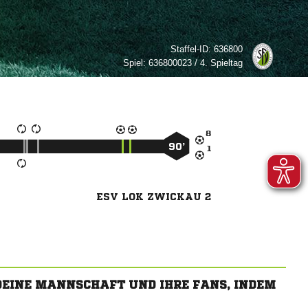
Staffel-ID:
636800
Spiel:
636800023 / 4. Spieltag

90’

ESV LOK ZWICKAU 2
 DEINE MANNSCHAFT UND IHRE FANS, INDEM