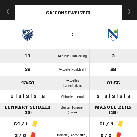
ANZEIGE
SAISONSTATISTIK
:
10
3
Aktuelle Platzierung
39
58
Aktuelle Punktzahl
Aktuelles
43:50
81:56
Torverhältnis
U | S | S | S | N
S | S | S | S | S
Aktueller Trend
LENNART SEIDLER
MANUEL REHN
Bester Torjäger
(13)
(Tore)
(19)
64 / 1
61 / 4
Karten (Team/Offiz.)
3 / 0
2 / 0