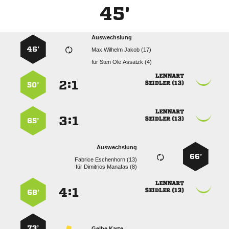
45'
Auswechslung
46’
   
für
   

:


 
50’

:


 
65’
Auswechslung
66’
  
für
  

:


 
68’
73’
Gelbe Karte