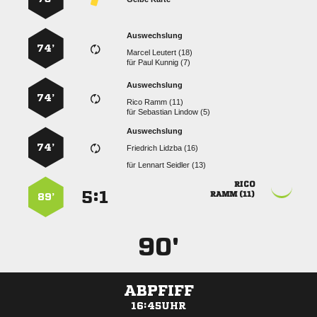
Auswechslung
74’
  
für
  
Auswechslung
74’
  
für
  
Auswechslung
74’
  
für
  

:


 
89’
90'
ABPFIFF
16:45UHR