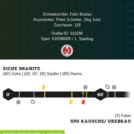
Schiedsrichter:
 
Assistenten:
 
,  
Zuschauer:
118
Staffel-ID:
610286
Spiel:
610286005 / 1. Spieltag
EICHE BRANITZ
(40')

| (50', 65', 68')

| (89')

0’
45’
(3')

SPG KAUSCHE/ DREBKAU