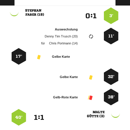

:


 
3’
Auswechslung
11’
   
für
  
17’
Gelbe Karte
32’
Gelbe Karte
38’
Gelb-Rote Karte

:


 
40’