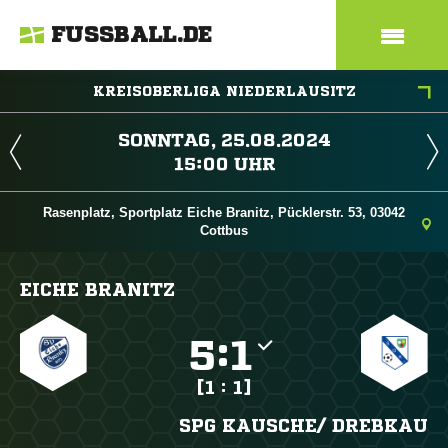
FUSSBALL.DE
KREISOBERLIGA NIEDERLAUSITZ
 
 
Rasenplatz, Sportplatz Eiche Branitz, Pücklerstr. 53, 03042
Cottbus
EICHE BRANITZ

:

[1 : 1]
SPG KAUSCHE/​ DREBKAU