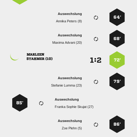
Auswechslung
64’
  
Auswechslung
68’
  

:


 
72’
Auswechslung
79’
  
Auswechslung
85’
   
Auswechslung
86’
  