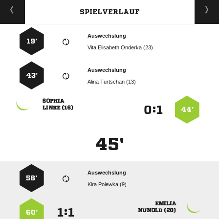
SPIELVERLAUF
Auswechslung
19’
   
Auswechslung
43’
  

:


 
44’
45'
Auswechslung
58’
  

:


 
60’