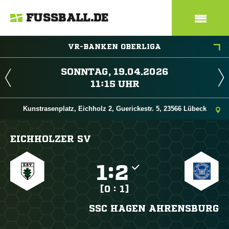
FUSSBALL.DE
VR-BANKEN OBERLIGA
 
 
Kunstrasenplatz, Eichholz 2, Guerickestr. 5, 23566 Lübeck
EICHHOLZER SV

:

[0 : 1]
SSC HAGEN AHRENSBURG