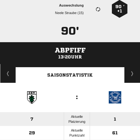
Auswechslung
90 ’
+1
  
90'
ABPFIFF
13:20UHR
ANZEIGE
SAISONSTATISTIK
:
Aktuelle
7
1
Platzierung
Aktuelle
29
61
Punktzahl