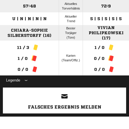
Aktuelles
57:48
72:9
Torverhältnis
Aktueller
U | N | N | N | N
S | S | S | S | S
Trend
VIVIAN
Bester
CHIARA-SOPHIE
PHILIPKOWSKI
Torjäger
SILBERSTORFF (16)
(Tore)
(17)
11 / 3
1 / 0
Karten
1 / 0
0 / 0
(Team/Offiz.)
0 / 0
0 / 0
Legende
ANZEIGE
FALSCHES ERGEBNIS MELDEN