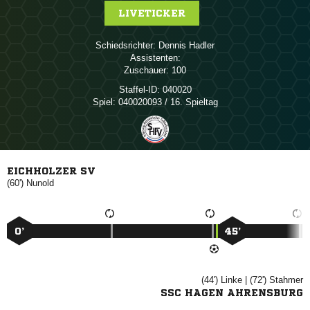
LIVETICKER
Schiedsrichter:
 
Assistenten:
Zuschauer:
100
Staffel-ID:
040020
Spiel:
040020093 / 16. Spieltag
EICHHOLZER SV
(60')

0’
45’
(44')

| (72')

SSC HAGEN AHRENSBURG